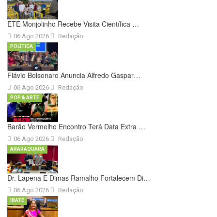
ETE Monjolinho Recebe Visita Científica …
06 Ago 2026
Redação
POLÍTICA
Flávio Bolsonaro Anuncia Alfredo Gaspar…
06 Ago 2026
Redação
POP & ARTE
Barão Vermelho Encontro Terá Data Extra …
06 Ago 2026
Redação
ARARAQUARA
Dr. Lapena E Dimas Ramalho Fortalecem Di…
06 Ago 2026
Redação
IBATÉ