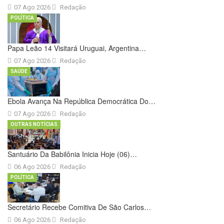
07 Ago 2026
Redação
POLÍTICA
Papa Leão 14 Visitará Uruguai, Argentina…
07 Ago 2026
Redação
SAÚDE
Ebola Avança Na República Democrática Do…
07 Ago 2026
Redação
OUTRAS NOTÍCIAS
Santuário Da Babilônia Inicia Hoje (06)…
06 Ago 2026
Redação
POLÍTICA
Secretário Recebe Comitiva De São Carlos…
06 Ago 2026
Redação