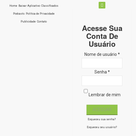
Home
Baixar Aplicativo
Classificados
Podcasts
Política de Privacidade
Publicidade
Contato
Acesse Sua
Conta De
Usuário
Nome de usuário *
Senha *
Lembrar de mim
Esqueceu sua senha?
Esqueceu seu usuário?