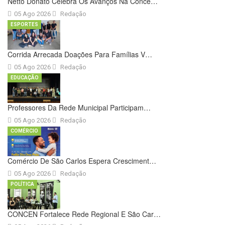
Netto Donato Celebra Os Avanços Na Conce…
05 Ago 2026
Redação
ESPORTES
Corrida Arrecada Doações Para Famílias V…
05 Ago 2026
Redação
EDUCAÇÃO
Professores Da Rede Municipal Participam…
05 Ago 2026
Redação
COMÉRCIO
Comércio De São Carlos Espera Cresciment…
05 Ago 2026
Redação
POLÍTICA
CONCEN Fortalece Rede Regional E São Car…