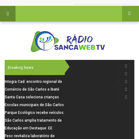
Breaking News
Integra Cad: encontro regional de
segurança púbica será realizado
Comércio de São Carlos e Ibaté
dia 10 de agosto em São Carlos
terá horário especial para o dia
Santa Casa seleciona crianças
dos Pais
para pesquisa sobre dor de
Escolas municipais de São Carlos
crescimento
superam média Nacional do IDEB
Parque Ecológico recebe veículos
elétricos e moderniza rotina de
São Carlos amplia tratamento de
manejo dos animais
resíduos de saúde com autoclave
Educação em Destaque: EE
de última geração
Visconde da Cunha Bueno, em
Fesc revitaliza laboratório de