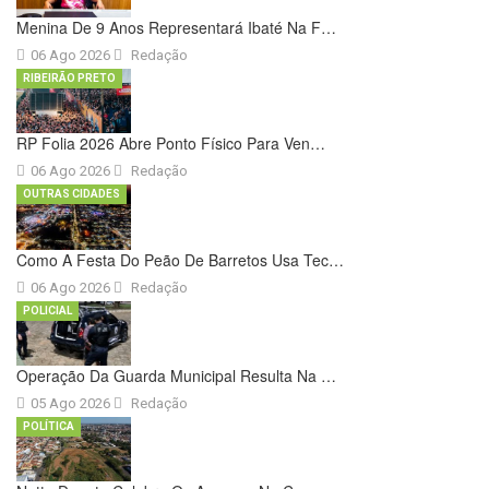
Menina De 9 Anos Representará Ibaté Na F…
06 Ago 2026
Redação
RIBEIRÃO PRETO
RP Folia 2026 Abre Ponto Físico Para Ven…
06 Ago 2026
Redação
OUTRAS CIDADES
Como A Festa Do Peão De Barretos Usa Tec…
06 Ago 2026
Redação
POLICIAL
Operação Da Guarda Municipal Resulta Na …
05 Ago 2026
Redação
POLÍTICA