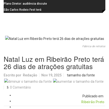
Santa Eudóxia, alcança nota 7,8
informática da Emeb Ulysses
Plano Diretor: audiência discute
no IDEB 2025 e celebra conquista
Picolo
mobilidade urbana e infraestrutura
São Carlos Rodeio Fest terá
histórica
operação especial de transporte
coletivo
Fábrica de retratos
Natal Luz em Ribeirão Preto terá
26 dias de atrações gratuitas
Escrito por
Redação
Nov 19, 2025
tamanho da fonte
0 Comentário
Publicado em
Ribeirão Preto