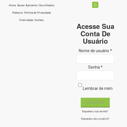
Home
Baixar Aplicativo
Classificados
Podcasts
Política de Privacidade
Publicidade
Contato
Acesse Sua
Conta De
Usuário
Nome de usuário *
Senha *
Lembrar de mim
Esqueceu sua senha?
Esqueceu seu usuário?