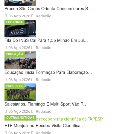
Procon São Carlos Orienta Consumidores S…
06 Ago 2026
Redação
ECONOMIA
Fila Do INSS Cai Para 1,55 Milhão Em Jul…
06 Ago 2026
Redação
EDUCAÇÃO
Educação Inicia Formação Para Elaboração…
06 Ago 2026
Redação
ESPORTES
Salesianos, Flamingo E Multi Sport Vão R…
06 Ago 2026
Redação
OUTRAS NOTÍCIAS
ETE Monjolinho Recebe Visita Científica …
06 Ago 2026
Redação