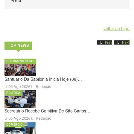
Preto
voltar ao topo
Prev
Next
TOP NEWS
OUTRAS NOTÍCIAS
Santuário Da Babilônia Inicia Hoje (06)…
06 Ago 2026
Redação
POLÍTICA
Secretário Recebe Comitiva De São Carlos…
06 Ago 2026
Redação
COMÉRCIO