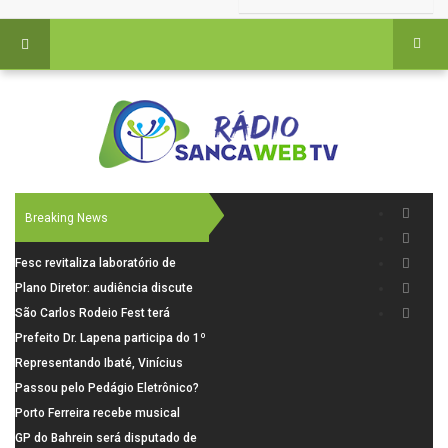
Breaking News
Fesc revitaliza laboratório de
informática da Emeb Ulysses
Plano Diretor: audiência discute
Picolo
mobilidade urbana e infraestrutura
São Carlos Rodeio Fest terá
operação especial de transporte
Prefeito Dr. Lapena participa do 1º
coletivo
Encontro Regional de Prefeitos
Representando Ibaté, Vinícius
para discutir soluções à crise
"The Blessed" conquista duas
Passou pelo Pedágio Eletrônico?
financeira dos municípios
vitórias por nocaute e segue
Saiba como pagar a tarifa em até
Porto Ferreira recebe musical
invicto no MMA profissional
30 dias
gratuito inspirado na Broadway
GP do Bahrein será disputado de