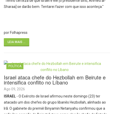
"Tenho certeza de que Israel e ele [o presidente sírio, Ahmed al-
Sharaa] se darão bem. Tentarei fazer com que isso aconteça."
por Folhapress
LEIA MAIS ...
POLÍTICA
Israel ataca chefe do Hezbollah em Beirute e
intensifica conflito no Líbano
Ago 09, 2026
ISRAEL
- O Exército de Israel afirmou neste domingo (23) ter
atacado um dos chefes do grupo libanês Hezbollah, alinhado ao
Irã. O gabinete do premiê Binyamin Netanyahu confirmou que a