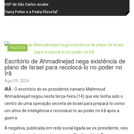
durante o mês de agosto
de candidaturas acaba em 15 de
USP de São Carlos recebe
agosto
visitantes para apresentar cursos
'Harry Potter e a Pedra Filosofal'
e laboratórios do IFSC
volta aos cinemas com conteúdo
especial de bastidores
POLÍTICA
Escritório de Ahmadinejad nega existência de
plano de Israel para recolocá-lo no poder no
Irã
Ago 09, 2026
IRÃ
- O escritório do ex-presidente iraniano Mahmoud
Ahmadinejad negou nesta terça-feira (14) que ele tenha sido o
centro de uma operação secreta de Israel para prepará-lo como
um ativo de inteligência e reconduzi-lo ao poder no Irã após a
guerra.
A negativa, publicada em rede social ligada ao ex-presidente, veio