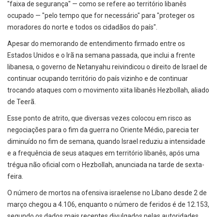
"faixa de segurança" — como se refere ao território libanês
ocupado — "pelo tempo que for necessário" para "proteger os
moradores do norte e todos os cidadãos do país".
Apesar do memorando de entendimento firmado entre os
Estados Unidos e o Irã na semana passada, que inclui a frente
libanesa, o governo de Netanyahu reivindicou o direito de Israel de
continuar ocupando território do país vizinho e de continuar
trocando ataques com o movimento xiita libanês Hezbollah, aliado
de Teerã.
Esse ponto de atrito, que diversas vezes colocou em risco as
negociações para o fim da guerra no Oriente Médio, parecia ter
diminuído no fim de semana, quando Israel reduziu a intensidade
e a frequência de seus ataques em território libanês, após uma
trégua não oficial com o Hezbollah, anunciada na tarde de sexta-
feira.
O número de mortos na ofensiva israelense no Líbano desde 2 de
março chegou a 4.106, enquanto o número de feridos é de 12.153,
segundo os dados mais recentes divulgados pelas autoridades