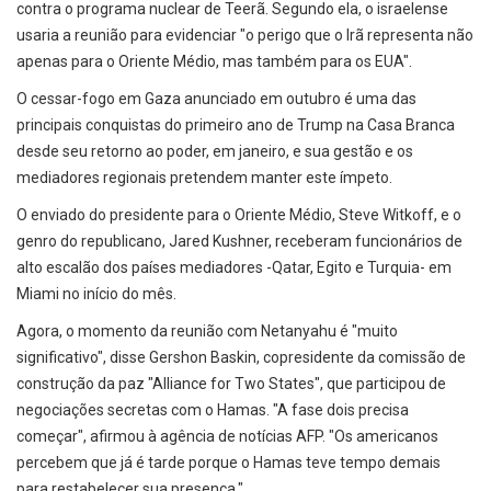
contra o programa nuclear de Teerã. Segundo ela, o israelense
usaria a reunião para evidenciar "o perigo que o Irã representa não
apenas para o Oriente Médio, mas também para os EUA".
O cessar-fogo em Gaza anunciado em outubro é uma das
principais conquistas do primeiro ano de Trump na Casa Branca
desde seu retorno ao poder, em janeiro, e sua gestão e os
mediadores regionais pretendem manter este ímpeto.
O enviado do presidente para o Oriente Médio, Steve Witkoff, e o
genro do republicano, Jared Kushner, receberam funcionários de
alto escalão dos países mediadores -Qatar, Egito e Turquia- em
Miami no início do mês.
Agora, o momento da reunião com Netanyahu é "muito
significativo", disse Gershon Baskin, copresidente da comissão de
construção da paz "Alliance for Two States", que participou de
negociações secretas com o Hamas. "A fase dois precisa
começar", afirmou à agência de notícias AFP. "Os americanos
percebem que já é tarde porque o Hamas teve tempo demais
para restabelecer sua presença."