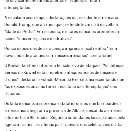
de dez caíram em áreas abertas e os demais foram
interceptados.
A escalada ocorre após declarações do presidente americano
Donald Trump, que afirmou que pretende levar o Irã de volta à
“Idade da Pedra”. Em resposta, militares iranianos prometeram
ações “mais enérgicas e destrutivas”.
Pouco depois das declarações, a imprensa local relatou “uma
nova onda de ataques com mísseis iranianos” contra Israel.
O Kuwait também informou ter sido alvo de ataques. “As defesas
aéreas do Kuwait estão repelindo ataques hostis de mísseis e
drones”, declarou o Estado-Maior do Exército, acrescentando que
“as explosões ouvidas foram resultado da interceptação” dos
disparos.
Do lado iraniano, a imprensa estatal informou que bombardeios
americanos atingiram a província de Alborz, deixando ao menos
oito mortos e 95 feridos. Segundo autoridades locais, citadas pela
agência Tasnim, as vítimas participavam das celebrações do Dia