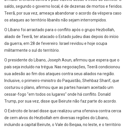
saldo, segundo o governo local, é de dezenas de mortos e feridos.
Teerã, por sua vez, ameaça abandonar o acordo da véspera caso
os ataques ao território libanês não sejam interrompidos.
O Líbano foi arrastado para o conflito após o grupo Hezbollah,
aliado de Teerã, ter atacado o Estado judeu dias depois do início
da guerra, em 28 de fevereiro. Israel revidou e hoje ocupa
militarmente o sul do território.
O presidente do Líbano, Joseph Aoun, afirmou que espera que o
país seja incluído na trégua. Nas negociações, Teerã condicionou
sua adesão ao fim dos ataques contra seus aliados na região.
Inclusive, o primeiro-ministro do Paquistão, Shehbaz Sharif, que
costurou o plano, afirmou que as partes haviam aceitado um
cessar-fogo "em todos os lugares" onde há conflito. Donald
Trump, por sua vez, disse que Beirute não faz parte do acordo.
O Exército de Israel disse que realizou uma ofensiva contra cerca
de cem alvos do Hezbollah em diversas regiões do Líbano,
incluindo a capital Beirute, o Vale do Beqaa, no leste, e o território