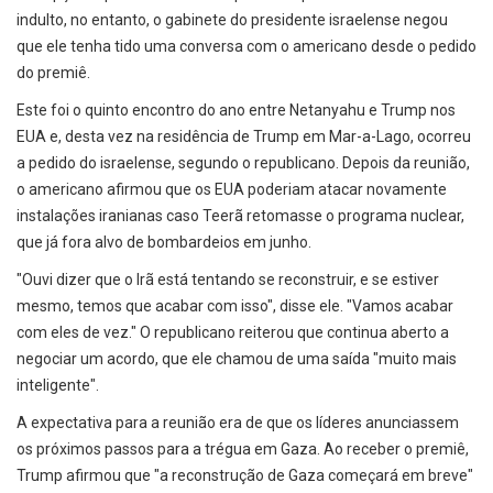
indulto, no entanto, o gabinete do presidente israelense negou
que ele tenha tido uma conversa com o americano desde o pedido
do premiê.
Este foi o quinto encontro do ano entre Netanyahu e Trump nos
EUA e, desta vez na residência de Trump em Mar-a-Lago, ocorreu
a pedido do israelense, segundo o republicano. Depois da reunião,
o americano afirmou que os EUA poderiam atacar novamente
instalações iranianas caso Teerã retomasse o programa nuclear,
que já fora alvo de bombardeios em junho.
"Ouvi dizer que o Irã está tentando se reconstruir, e se estiver
mesmo, temos que acabar com isso", disse ele. "Vamos acabar
com eles de vez." O republicano reiterou que continua aberto a
negociar um acordo, que ele chamou de uma saída "muito mais
inteligente".
A expectativa para a reunião era de que os líderes anunciassem
os próximos passos para a trégua em Gaza. Ao receber o premiê,
Trump afirmou que "a reconstrução de Gaza começará em breve"