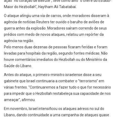
ação "no coração de Beirute", teve como alvo "o chefe do Estado-
Maior do Hezbollah", Haytham Ali Tabatabai.
O ataque atingiu uma via de carros, onde moradores disseram à
agência de notícias Reuters ter ouvido o barulho de aviões de
guerra antes da explosão. Moradores saíram correndo de seus
prédios com medo de novos ataques, relatou um repórter da
agência na região.
Pelo menos duas dezenas de pessoas ficaram feridas e foram
levadas para hospitais da região, segundo fontes médicas. Não
houve comentários imediatos do Hezbollah ou do Ministério da
Saúde do Líbano.
Antes do ataque, o primeiro-ministro israelense disse a seu
gabinete que Israel continuaria a combater o "terrorismo" em
várias frentes. "Continuaremos a fazer tudo o que for necessário
para impedir que o Hezbollah restabeleça sua capacidade de nos
ameaçar", afirmou.
Em novembro, Israel intensificou os ataques aéreos no sul do
Líbano, dando continuidade a uma campanha de ataques quase