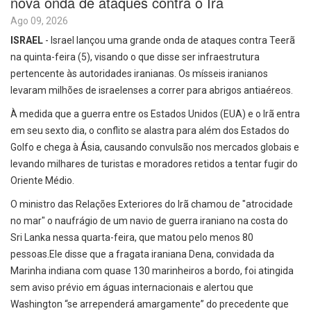
nova onda de ataques contra o Irã
Ago 09, 2026
ISRAEL
- Israel lançou uma grande onda de ataques contra Teerã
na quinta-feira (5), visando o que disse ser infraestrutura
pertencente às autoridades iranianas. Os mísseis iranianos
levaram milhões de israelenses a correr para abrigos antiaéreos.
À medida que a guerra entre os Estados Unidos (EUA) e o Irã entra
em seu sexto dia, o conflito se alastra para além dos Estados do
Golfo e chega à Ásia, causando convulsão nos mercados globais e
levando milhares de turistas e moradores retidos a tentar fugir do
Oriente Médio.
O ministro das Relações Exteriores do Irã chamou de "atrocidade
no mar" o naufrágio de um navio de guerra iraniano na costa do
Sri Lanka nessa quarta-feira, que matou pelo menos 80
pessoas.Ele disse que a fragata iraniana Dena, convidada da
Marinha indiana com quase 130 marinheiros a bordo, foi atingida
sem aviso prévio em águas internacionais e alertou que
Washington “se arrependerá amargamente” do precedente que