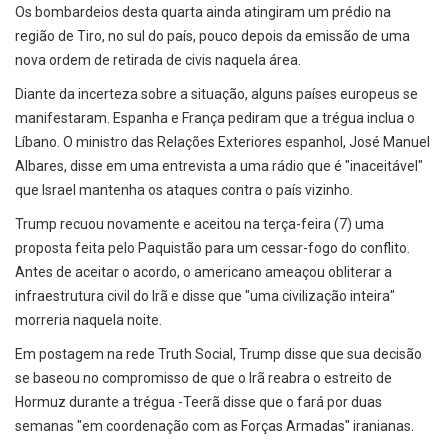
Os bombardeios desta quarta ainda atingiram um prédio na
região de Tiro, no sul do país, pouco depois da emissão de uma
nova ordem de retirada de civis naquela área.
Diante da incerteza sobre a situação, alguns países europeus se
manifestaram. Espanha e França pediram que a trégua inclua o
Líbano. O ministro das Relações Exteriores espanhol, José Manuel
Albares, disse em uma entrevista a uma rádio que é "inaceitável"
que Israel mantenha os ataques contra o país vizinho.
Trump recuou novamente e aceitou na terça-feira (7) uma
proposta feita pelo Paquistão para um cessar-fogo do conflito.
Antes de aceitar o acordo, o americano ameaçou obliterar a
infraestrutura civil do Irã e disse que "uma civilização inteira"
morreria naquela noite.
Em postagem na rede Truth Social, Trump disse que sua decisão
se baseou no compromisso de que o Irã reabra o estreito de
Hormuz durante a trégua -Teerã disse que o fará por duas
semanas "em coordenação com as Forças Armadas" iranianas.