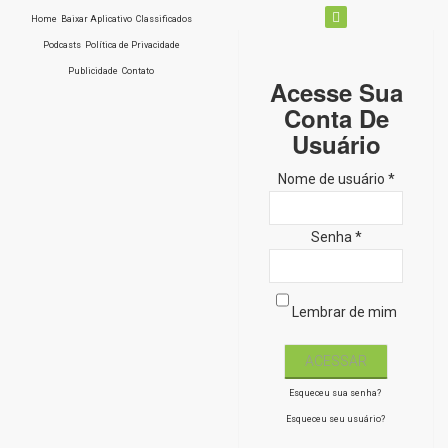
Home
Baixar Aplicativo
Classificados
Podcasts
Política de Privacidade
Publicidade
Contato
Acesse Sua
Conta De
Usuário
Nome de usuário *
Senha *
Lembrar de mim
Esqueceu sua senha?
Esqueceu seu usuário?