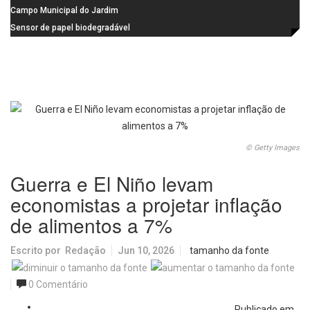
na Praça dos Advogados
instalação de ovitrampas para
Campo Municipal do Jardim
monitoramento de arboviroses
Cruzado recebe nova iluminação e
Sensor de papel biodegradável
passa a oferecer mais segurança
promete revolucionar o
e opções para atividades noturnas
monitoramento da poluição do ar
© Getty Images
Guerra e El Niño levam
economistas a projetar inflação
de alimentos a 7%
Escrito por
Redação
Jun 10, 2026
tamanho da fonte
0 Comentário
Publicado em