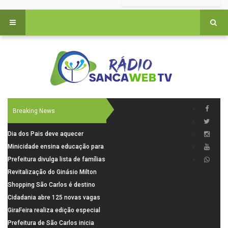
Breaking News
Dia dos Pais deve aquecer
comércio de São Carlos com
Minicidade ensina educação para
renda em alta e maior circulação
o trânsito a 264 crianças da rede
Prefeitura divulga lista de famílias
de consumidores
municipal
pré-selecionadas pela Caixa para
Revitalização do Ginásio Milton
o Residencial Santa Felícia
Olaio filho avança com obras de
Shopping São Carlos é destino
recuperação
para celebrar o Dia dos Pais com
Cidadania abre 125 novas vagas
presentes, gastronomia e lazer
para oficinas de convivência
GiraFeira realiza edição especial
de Dia dos Pais neste domingo (9)
Prefeitura de São Carlos inicia