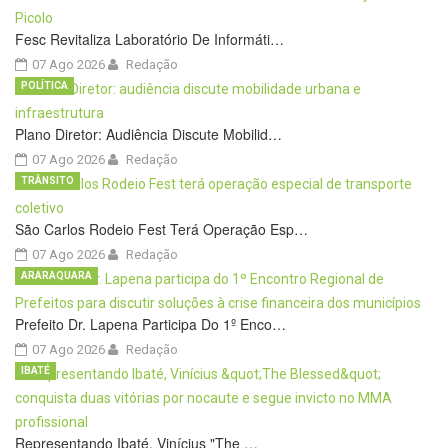
Fesc Revitaliza Laboratório De Informáti…
07 Ago 2026
Redação
POLÍTICA
Plano Diretor: Audiência Discute Mobilid…
07 Ago 2026
Redação
TRÂNSITO
São Carlos Rodeio Fest Terá Operação Esp…
07 Ago 2026
Redação
ARARAQUARA
Prefeito Dr. Lapena Participa Do 1º Enco…
07 Ago 2026
Redação
IBATÉ
Representando Ibaté, Vinícius "The …