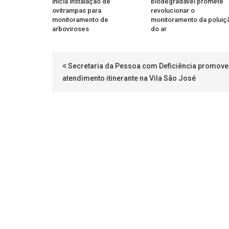
inicia instalação de
biodegradável promete
ovitrampas para
revolucionar o
monitoramento de
monitoramento da poluiç
arboviroses
do ar
Secretaria da Pessoa com Deficiência promove
atendimento itinerante na Vila São José