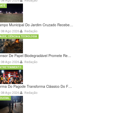
08 Ago 2026
Redação
BATÉ
ampo Municipal Do Jardim Cruzado Recebe…
08 Ago 2026
Redação
AÚDE, CIÊNCIA & TECNOLOGIA
ensor De Papel Biodegradável Promete Re…
08 Ago 2026
Redação
NTRETENIMENTO
urma Do Pagode Transforma Clássico Do F…
08 Ago 2026
Redação
OLICIAL