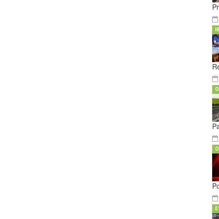
Pr
I
Re
O
Pa
O
Po
E