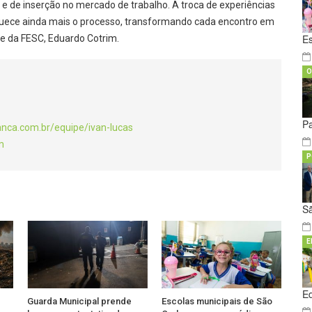
 de inserção no mercado de trabalho. A troca de experiências
riquece ainda mais o processo, transformando cada encontro em
E
nte da FESC, Eduardo Cotrim.
O
Pa
anca.com.br/equipe/ivan-lucas
m
P
S
E
E
Guarda Municipal prende
Escolas municipais de São