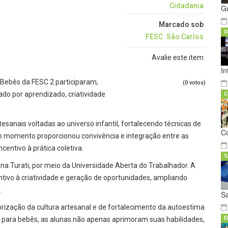
Cidadania
G
Marcado sob
O
FESC
São Carlos
Avalie este item
In
 Bebês da FESC 2 participaram,
(0 votos)
do por aprendizado, criatividade
C
sanais voltadas ao universo infantil, fortalecendo técnicas de
C
o momento proporcionou convivência e integração entre as
centivo à prática coletiva.
S
na Turati, por meio da Universidade Aberta do Trabalhador. A
ncentivo à criatividade e geração de oportunidades, ampliando
.
S
ização da cultura artesanal e de fortalecimento da autoestima
s para bebês, as alunas não apenas aprimoram suas habilidades,
E