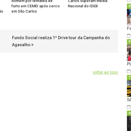
homem por tentativa de
Carlos superam média
furto em CEMEI após cerco
Nacional do IDEB
E
ão
em São Carlos
Fe
Fundo Social realiza 1º Drive tour da Campanha do
P
Agasalho
Pl
voltar ao topo
T
S
A