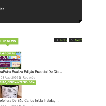
des
Prev
Next
TOP NEWS
RARAQUARA
raFeira Realiza Edição Especial De Dia…
08 Ago 2026
Redação
AÚDE, CIÊNCIA & TECNOLOGIA
efeitura De São Carlos Inicia Instalaç…