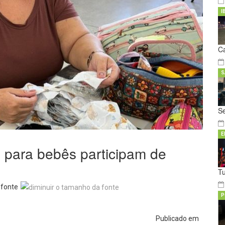
I
C
S
S
E
 para bebês participam de
T
 fonte
P
Publicado em