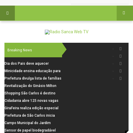
Breaking News
Dia dos Pais deve aquecer
comércio de São Carlos com
Minicidade ensina educação para
renda em alta e maior circulação
o trânsito a 264 crianças da rede
Prefeitura divulga lista de famílias
de consumidores
municipal
pré-selecionadas pela Caixa para
Revitalização do Ginásio Milton
o Residencial Santa Felícia
Olaio filho avança com obras de
Shopping São Carlos é destino
recuperação
para celebrar o Dia dos Pais com
Cidadania abre 125 novas vagas
presentes, gastronomia e lazer
para oficinas de convivência
GiraFeira realiza edição especial
de Dia dos Pais neste domingo (9)
Prefeitura de São Carlos inicia
na Praça dos Advogados
instalação de ovitrampas para
Campo Municipal do Jardim
monitoramento de arboviroses
Cruzado recebe nova iluminação e
Sensor de papel biodegradável