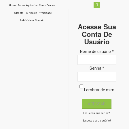
Home
Baixar Aplicativo
Classificados
Podcasts
Política de Privacidade
Publicidade
Contato
Acesse Sua
Conta De
Usuário
Nome de usuário *
Senha *
Lembrar de mim
Esqueceu sua senha?
Esqueceu seu usuário?