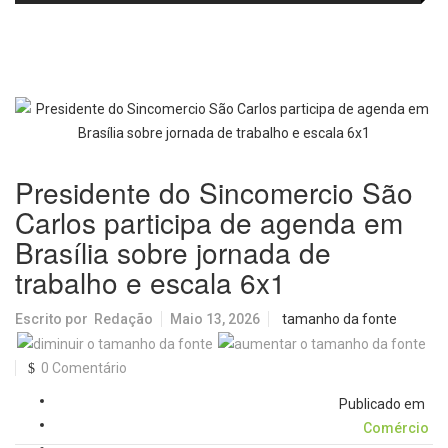
passa a oferecer mais segurança
promete revolucionar o
e opções para atividades noturnas
monitoramento da poluição do ar
Presidente do Sincomercio São
Carlos participa de agenda em
Brasília sobre jornada de
trabalho e escala 6x1
Escrito por
Redação
Maio 13, 2026
tamanho da fonte
0 Comentário
Publicado em
Comércio