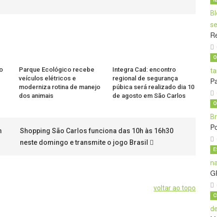
Re
O
o
Parque Ecológico recebe
Integra Cad: encontro
veículos elétricos e
regional de segurança
Pa
moderniza rotina de manejo
púbica será realizado dia 10
dos animais
de agosto em São Carlos
O
Po
m
Shopping São Carlos funciona das 10h às 16h30
neste domingo e transmite o jogo Brasil
E
G
voltar ao topo
C