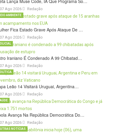
eta Lança Muse Code, IA Que Programa So…
07 Ago 2026
Redação
EIO AMBIENTE
ulher Fica Estado Grave Após Ataque De …
07 Ago 2026
Redação
OLICIAL
stro Iraniano É Condenado A 99 Chibatad…
07 Ago 2026
Redação
OLÍTICA
pa Leão 14 Visitará Uruguai, Argentina…
07 Ago 2026
Redação
AÚDE
bola Avança Na República Democrática Do…
07 Ago 2026
Redação
UTRAS NOTÍCIAS