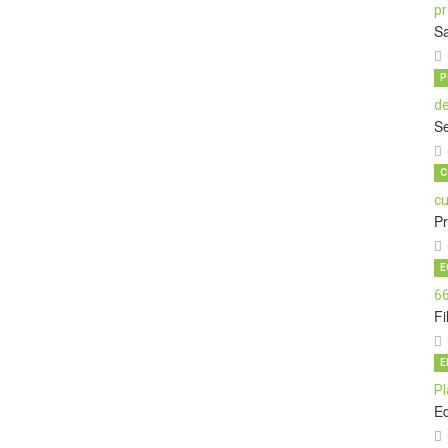
Sa
P
Se
C
P
E
Fi
E
E