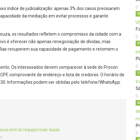
ixo índice de judicialização: apenas 3% dos casos precisaram
E
capacidade da mediação em evitar processos e garantir
Fe
 Souza, os resultados refletem o compromisso da cidade com a
tivo é oferecer não apenas renegociação de dívidas, mas
P
ílias recuperem sua capacidade de pagamento e retomem o
Pl
mento. Os interessados devem comparecer à sede do Procon
T
 CPF, comprovante de endereço e lista de credores. O horário de
6h30. Informações podem ser obtidas pelo telefone/WhatsApp:
S
A
Pr
anca.com.br/equipe/ivan-lucas
m
I