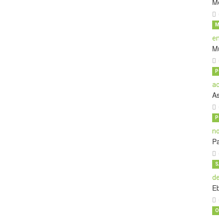
M
M
M
P
A
P
Pa
S
E
O