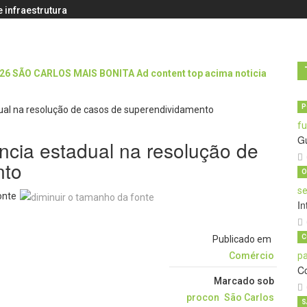
 infraestrutura
P
G
ncia estadual na resolução de
nto
O
onte
In
C
Publicado em
Comércio
C
Marcado sob
procon
São Carlos
S