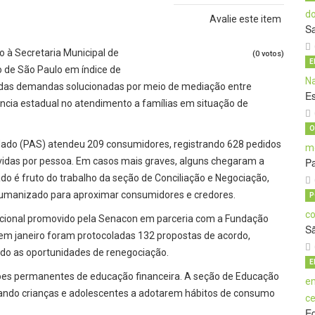
Avalie este item
S
o à Secretaria Municipal de
(0 votos)
E
o de São Paulo em índice de
das demandas solucionadas por meio de mediação entre
E
ência estadual no atendimento a famílias em situação de
O
dado (PAS) atendeu 209 consumidores, registrando 628 pedidos
vidas por pessoa. Em casos mais graves, alguns chegaram a
Pa
do é fruto do trabalho da seção de Conciliação e Negociação,
umanizado para aproximar consumidores e credores.
P
nacional promovido pela Senacon em parceria com a Fundação
S
m janeiro foram protocoladas 132 propostas de acordo,
ndo as oportunidades de renegociação.
E
ões permanentes de educação financeira. A seção de Educação
vando crianças e adolescentes a adotarem hábitos de consumo
E