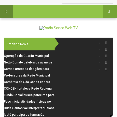
Breaking News
Operação da Guarda Municipal
resulta na prisão de foragido nas
Netto Donato celebra os avanços
imediações do Cemitério Nossa
na concepção do AME Cirúrgico
Corrida arrecada doações para
Senhora do Carmo
famílias vulneráveis
Professores da Rede Municipal
participam de formação sobre
Comércio de São Carlos espera
Autismo
crescimento de até 6% nas
CONCEN fortalece Rede Regional
vendas do Dia dos Pais
e São Carlos apresenta modelo de
Fundo Social busca parceiros para
referência
realizar o 11º Casamento
Fesc inicia atividades físicas no
Solidário
Bicão e amplia presença nos
Duda Santos vai interpretar Daiane
espaços públicos
dos Santos em filme sobre
Ibaté participa de formação