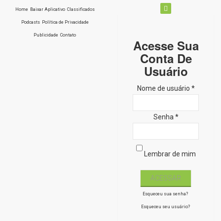
Home
Baixar Aplicativo
Classificados
Podcasts
Política de Privacidade
Publicidade
Contato
Acesse Sua
Conta De
Usuário
Nome de usuário *
Senha *
Lembrar de mim
Esqueceu sua senha?
Esqueceu seu usuário?