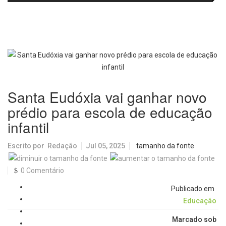
trajetória da ginasta
regional para implantação de
protocolo de atendimento à
população em situação de rua
Santa Eudóxia vai ganhar novo
prédio para escola de educação
infantil
Escrito por
Redação
Jul 05, 2025
tamanho da fonte
0 Comentário
Publicado em
Educação
Marcado sob