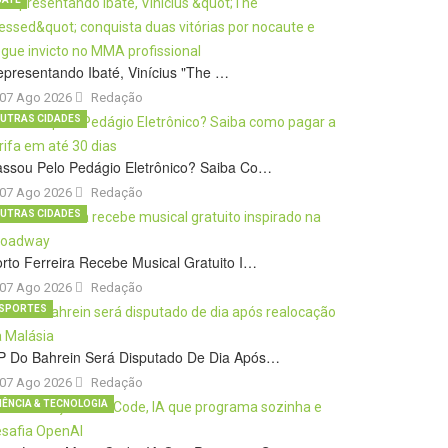
presentando Ibaté, Vinícius "The …
07 Ago 2026
Redação
UTRAS CIDADES
ssou Pelo Pedágio Eletrônico? Saiba Co…
07 Ago 2026
Redação
UTRAS CIDADES
rto Ferreira Recebe Musical Gratuito I…
07 Ago 2026
Redação
SPORTES
P Do Bahrein Será Disputado De Dia Após…
07 Ago 2026
Redação
IÊNCIA & TECNOLOGIA