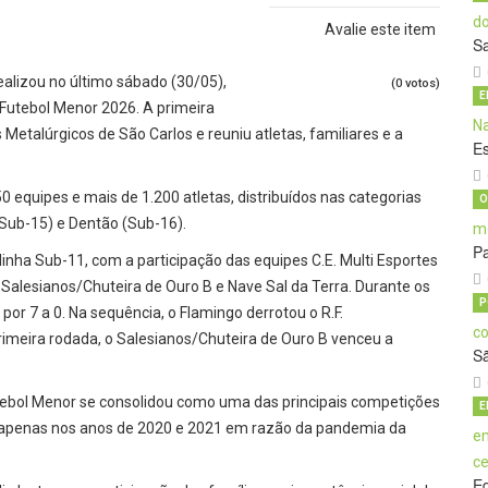
Avalie este item
S
ealizou no último sábado (30/05),
(0 votos)
E
Futebol Menor 2026. A primeira
etalúrgicos de São Carlos e reuniu atletas, familiares e a
E
 equipes e mais de 1.200 atletas, distribuídos nas categorias
O
(Sub-15) e Dentão (Sub-16).
Pa
dinha Sub-11, com a participação das equipes C.E. Multi Esportes
, Salesianos/Chuteira de Ouro B e Nave Sal da Terra. Durante os
P
por 7 a 0. Na sequência, o Flamingo derrotou o R.F.
primeira rodada, o Salesianos/Chuteira de Ouro B venceu a
S
ebol Menor se consolidou como uma das principais competições
E
do apenas nos anos de 2020 e 2021 em razão da pandemia da
E