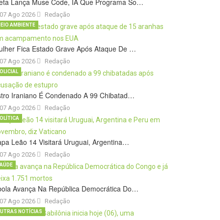
eta Lança Muse Code, IA Que Programa So…
07 Ago 2026
Redação
EIO AMBIENTE
ulher Fica Estado Grave Após Ataque De …
07 Ago 2026
Redação
OLICIAL
stro Iraniano É Condenado A 99 Chibatad…
07 Ago 2026
Redação
OLÍTICA
pa Leão 14 Visitará Uruguai, Argentina…
07 Ago 2026
Redação
AÚDE
bola Avança Na República Democrática Do…
07 Ago 2026
Redação
UTRAS NOTÍCIAS