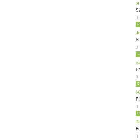
Sa
P
Se
C
P
E
Fi
E
E