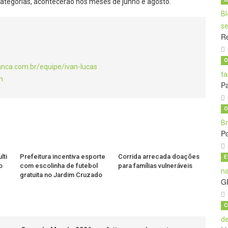
ategorias, acontecerão nos meses de junho e agosto.
Re
O
anca.com.br/equipe/ivan-lucas
m
Pa
O
Po
lti
Prefeitura incentiva esporte
Corrida arrecada doações
E
o
com escolinha de futebol
para famílias vulneráveis
gratuita no Jardim Cruzado
G
C