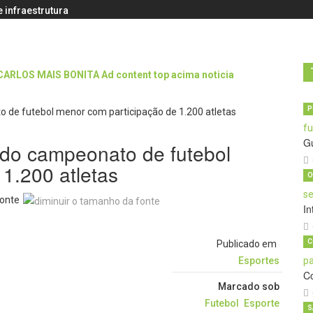
 infraestrutura
P
G
o do campeonato de futebol
1.200 atletas
O
onte
In
C
Publicado em
Esportes
C
Marcado sob
Futebol
Esporte
S