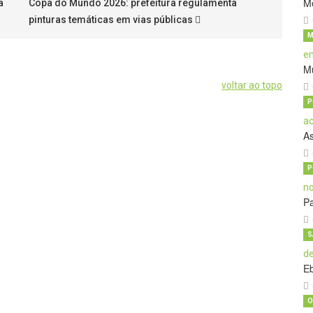
M
a
Copa do Mundo 2026: prefeitura regulamenta
pinturas temáticas em vias públicas
M
M
voltar ao topo
P
A
P
Pa
S
E
O