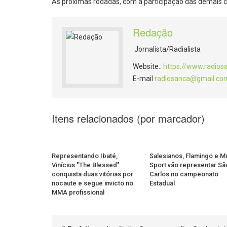
As próximas rodadas, com a participação das demais c
Redação
Jornalista/Radialista
Website.:
https://www.radios
E-mail
radiosanca@gmail.co
Itens relacionados (por marcador)
Representando Ibaté,
Salesianos, Flamingo e Mu
Vinícius "The Blessed"
Sport vão representar Sã
conquista duas vitórias por
Carlos no campeonato
nocaute e segue invicto no
Estadual
MMA profissional