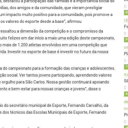
i, destacou a participação das famílias e a importância social do
ílias, dos amigos e da comunidade, que vieram prestigiar
E
 um impacto muito positivo para a comunidade, pois promove a
 os valores do esporte desde a base”, afirmou.
Fe
, ressaltou a dimensão da competição e o compromisso da
uito felizes em dar início a mais uma edição deste campeonato,
P
 São mais de 1.200 atletas envolvidos em uma competição que
ida. Investir no esporte de base é investir no futuro da nossa
Pl
T
ia do campeonato para a formação das crianças e adolescentes.
o social. Ver tantos jovens participando, aprendendo valores
S
 orgulho para São Carlos. Nossa gestão continuará apoiando
nto e bem-estar para nossas crianças e jovens”, disse o
A
 do secretário municipal de Esporte, Fernando Carvalho, da
, e dos técnicos das Escolas Municipais de Esporte, Fernando
Pr
I