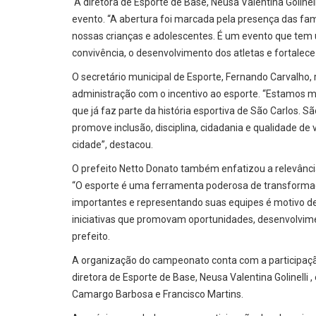
A diretora de Esporte de Base, Neusa Valentina Golinell
evento. “A abertura foi marcada pela presença das fam
nossas crianças e adolescentes. É um evento que tem
convivência, o desenvolvimento dos atletas e fortalece
O secretário municipal de Esporte, Fernando Carvalho
administração com o incentivo ao esporte. “Estamos m
que já faz parte da história esportiva de São Carlos.
promove inclusão, disciplina, cidadania e qualidade de v
cidade”, destacou.
O prefeito Netto Donato também enfatizou a relevânc
“O esporte é uma ferramenta poderosa de transformaçã
importantes e representando suas equipes é motivo de
iniciativas que promovam oportunidades, desenvolvime
prefeito.
A organização do campeonato conta com a participação
diretora de Esporte de Base, Neusa Valentina Golinelli 
Camargo Barbosa e Francisco Martins.