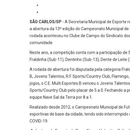
SÃO CARLOS/SP
- A Secretaria Municipal de Esporte r
a abertura da 13ª edição do Campeonato Municipal de 
rodada aconteceu no Clube de Campo do Sindicato dos M
comunidade.
Neste ano, a competição conta com a participação de 50
Fraldinha (Sub-11), Dentinho (Sub-13), Dente de Leite 
A rodada de abertura foi disputada pela categoria Fral
B, Jovens Talentos, R.F. Sports/Country Club, Flamingo
jogos, o C.E. Multi Esportes B venceu o Jovens Talentos 
Sports/Country Club pelo placar de 5 a 0. Fechando a 
equipe Nave Sal da Terra por 8 a 1.
Realizado desde 2012, o Campeonato Municipal de Fut
esportivas de base da cidade, tendo sido interrompi
COVID-19.