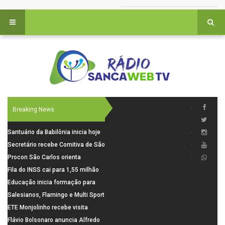
Breaking News
Santuário da Babilônia inicia hoje
(06), uma programação especial
Secretário recebe Comitiva de São
para os seus 160 anos de história.
Carlos para debater investimentos
Procon São Carlos orienta
em rodovias
consumidores sobre cuidados
Fila do INSS cai para 1,55 milhão
nas compras para o Dia dos Pais
em julho, com alta de 66,5% nos
Educação inicia formação para
pedidos negados em 2026
elaboração do novo Plano
Salesianos, Flamingo e Multi Sport
Municipal
vão representar São Carlos no
ETE Monjolinho recebe visita
campeonato Estadual
científica da FAPESP
Flávio Bolsonaro anuncia Alfredo