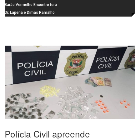
Gaspar, relator da comissão do
Barão Vermelho Encontro terá
INSS, como vice
data extra em Belo Horizonte
Dr. Lapena e Dimas Ramalho
fortalecem diálogo institucional
em prol do desenvolvimento de
Araraquara
Polícia Civil apreende