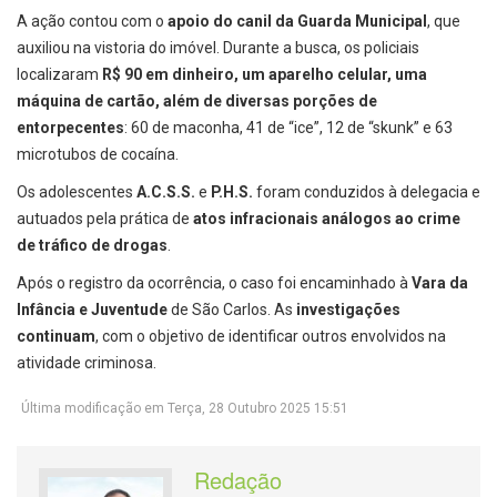
A ação contou com o
apoio do canil da Guarda Municipal
, que
auxiliou na vistoria do imóvel. Durante a busca, os policiais
localizaram
R$ 90 em dinheiro, um aparelho celular, uma
máquina de cartão, além de diversas porções de
entorpecentes
: 60 de maconha, 41 de “ice”, 12 de “skunk” e 63
microtubos de cocaína.
Os adolescentes
A.C.S.S.
e
P.H.S.
foram conduzidos à delegacia e
autuados pela prática de
atos infracionais análogos ao crime
de tráfico de drogas
.
Após o registro da ocorrência, o caso foi encaminhado à
Vara da
Infância e Juventude
de São Carlos. As
investigações
continuam
, com o objetivo de identificar outros envolvidos na
atividade criminosa.
Última modificação em Terça, 28 Outubro 2025 15:51
Redação