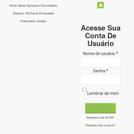
Home
Baixar Aplicativo
Classificados
Podcasts
Política de Privacidade
Publicidade
Contato
Acesse Sua
Conta De
Usuário
Nome de usuário *
Senha *
Lembrar de mim
Esqueceu sua senha?
Esqueceu seu usuário?