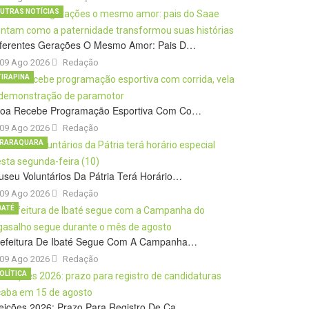
UTRAS NOTÍCIAS
iferentes Gerações O Mesmo Amor: Pais D…
09 Ago 2026
Redação
TIRAPINA
roa Recebe Programação Esportiva Com Co…
09 Ago 2026
Redação
RARAQUARA
seu Voluntários Da Pátria Terá Horário…
09 Ago 2026
Redação
BATÉ
refeitura De Ibaté Segue Com A Campanha…
09 Ago 2026
Redação
OLÍTICA
eições 2026: Prazo Para Registro De Ca…