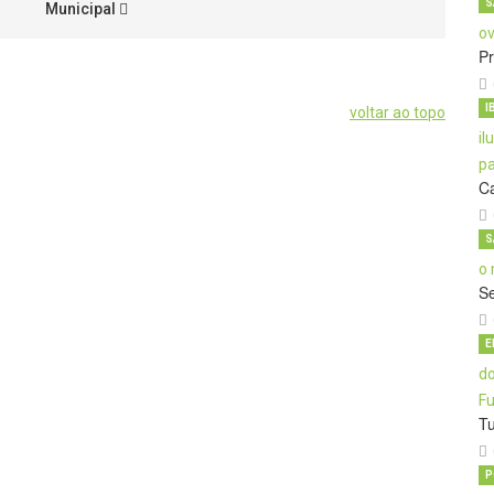
S
Municipal
Pr
I
voltar ao topo
C
S
S
E
T
P