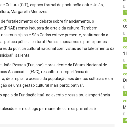
 de Cultura (CIT), espaço formal de pactuação entre União,
ultura, Margareth Menezes.
E
 de fortalecimento do debate sobre financiamento, o
U
anc (PNAB) como indutora da arte e da cultura. Também
a nos municípios e São Carlos esteve presente, reafirmando o
T
política pública cultural. Por isso apoiamos e participamos
ores da política cultural nacional com vistas ao fortalecimento da
'H
icipal”, salienta
de João Pessoa (Funjope) e presidente do Fórum Nacional de
C
cípios Associados (FNC), ressaltou a importância do
ra, de ampliar o acesso da população aos direitos culturais e da
D
ão de uma gestão cultural mais participativa".
T
 o apoio da Fundação Itaú ao evento e ressaltou a importância
M
rtalecido e em diálogo permanente com os prefeitos é
O