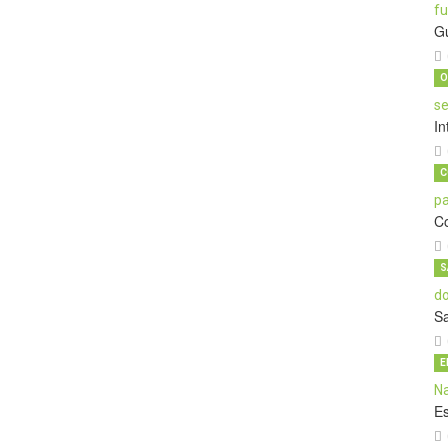
G
O
In
C
C
S
S
E
E