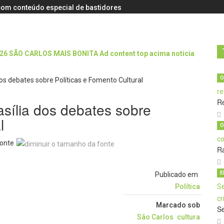
s com conteúdo especial de bastidores
O
R
asília dos debates sobre
l
O
onte
Ra
E
Publicado em
Política
Marcado sob
Se
São Carlos
cultura