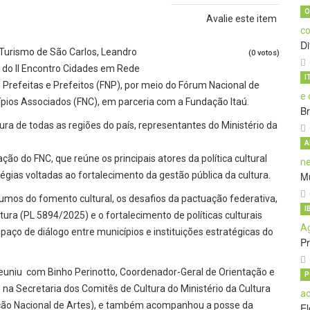
O
Avalie este item
D
e Turismo de São Carlos, Leandro
(0 votos)
a, do II Encontro Cidades em Rede
I
 Prefeitas e Prefeitos (FNP), por meio do Fórum Nacional de
cípios Associados (FNC), em parceria com a Fundação Itaú.
B
ura de todas as regiões do país, representantes do Ministério da
A
ão do FNC, que reúne os principais atores da política cultural
atégias voltadas ao fortalecimento da gestão pública da cultura.
Mu
umos do fomento cultural, os desafios da pactuação federativa,
I
ura (PL 5894/2025) e o fortalecimento de políticas culturais
aço de diálogo entre municípios e instituições estratégicas do
P
reuniu com Binho Perinotto, Coordenador-Geral de Orientação e
P
s na Secretaria dos Comitês de Cultura do Ministério da Cultura
ação Nacional de Artes), e também acompanhou a posse da
El