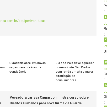
Pr
E
anca.com.br/equipe/ivan-lucas
m
Re
C
S
C
Cidadania abre 125 novas
Dia dos Pais deve aquecer
 com
vagas para oficinas de
comércio de São Carlos
convivência
com renda em alta e maior
C
circulação de
consumidores
A
Gi
Vereadora Larissa Camargo ministra curso sobre
a
Direitos Humanos para nova turma da Guarda