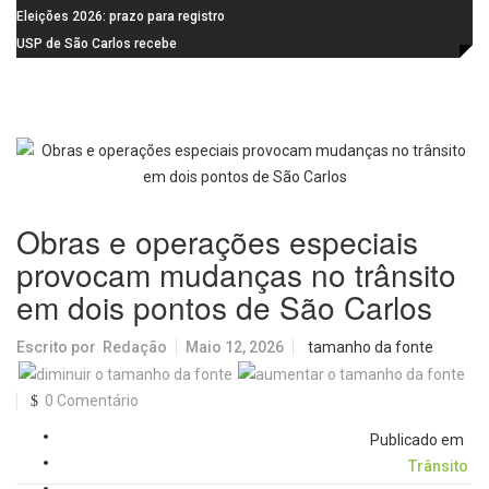
feira (10)
Campanha do Agasalho segue
Eleições 2026: prazo para registro
durante o mês de agosto
de candidaturas acaba em 15 de
USP de São Carlos recebe
agosto
visitantes para apresentar cursos
e laboratórios do IFSC
Obras e operações especiais
provocam mudanças no trânsito
em dois pontos de São Carlos
Escrito por
Redação
Maio 12, 2026
tamanho da fonte
0 Comentário
Publicado em
Trânsito