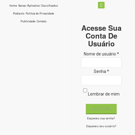
Home
Baixar Aplicativo
Classificados
Podcasts
Política de Privacidade
Publicidade
Contato
Acesse Sua
Conta De
Usuário
Nome de usuário *
Senha *
Lembrar de mim
Esqueceu sua senha?
Esqueceu seu usuário?