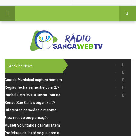
Breaking News
Guarda Municipal captura homem
procurado pela Justiça durante
Região fecha semestre com 2,7
patrulhamento em São Carlos
mil novosempregos e retoma
Rachel Reis leva a Divina Tour ao
saldo positivo em junho
interior de São Paulo com shows
Senac São Carlos organiza 7º
inéditos em São Carlos e Jundiaí
Fórum Internacional Senac de
Diferentes gerações o mesmo
Educadores com debates sobre
amor: pais do Saae contam como
Broa recebe programação
pensamento crítico, leitura e
a paternidade transformou suas
esportiva com corrida, vela e
Museu Voluntários da Pátria terá
diversidade
histórias
demonstração de paramotor
horário especial nesta segunda-
Prefeitura de Ibaté segue com a