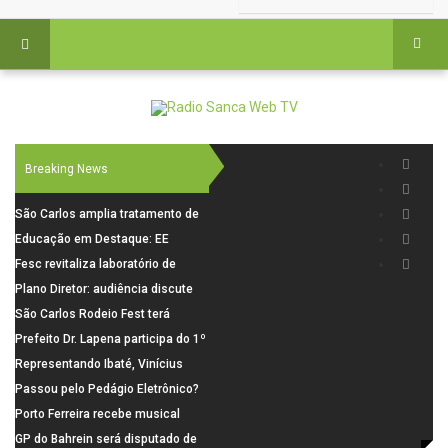
Breaking News
São Carlos amplia tratamento de
resíduos de saúde com autoclave
Educação em Destaque: EE
de última geração
Visconde da Cunha Bueno, em
Fesc revitaliza laboratório de
Santa Eudóxia, alcança nota 7,8
informática da Emeb Ulysses
Plano Diretor: audiência discute
no IDEB 2025 e celebra conquista
Picolo
mobilidade urbana e infraestrutura
São Carlos Rodeio Fest terá
histórica
operação especial de transporte
Prefeito Dr. Lapena participa do 1º
coletivo
Encontro Regional de Prefeitos
Representando Ibaté, Vinícius
para discutir soluções à crise
"The Blessed" conquista duas
Passou pelo Pedágio Eletrônico?
financeira dos municípios
vitórias por nocaute e segue
Saiba como pagar a tarifa em até
Porto Ferreira recebe musical
invicto no MMA profissional
30 dias
gratuito inspirado na Broadway
GP do Bahrein será disputado de