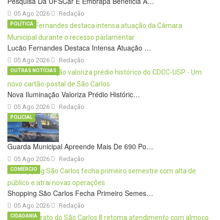
Pesquisa Da UFSCar E Embrapa Beneficia A…
05 Ago 2026
Redação
POLÍTICA
Lucão Fernandes Destaca Intensa Atuação …
05 Ago 2026
Redação
OUTRAS NOTÍCIAS
Nova Iluminação Valoriza Prédio Históric…
05 Ago 2026
Redação
POLICIAL
Guarda Municipal Apreende Mais De 690 Po…
05 Ago 2026
Redação
COMÉRCIO
Shopping São Carlos Fecha Primeiro Semes…
05 Ago 2026
Redação
CIDADANIA