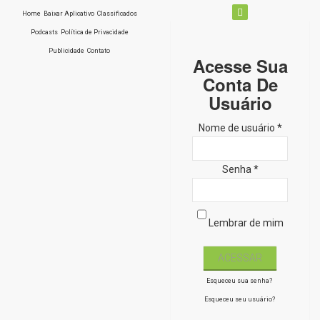
Home
Baixar Aplicativo
Classificados
Podcasts
Política de Privacidade
Publicidade
Contato
Acesse Sua
Conta De
Usuário
Nome de usuário *
Senha *
Lembrar de mim
Esqueceu sua senha?
Esqueceu seu usuário?