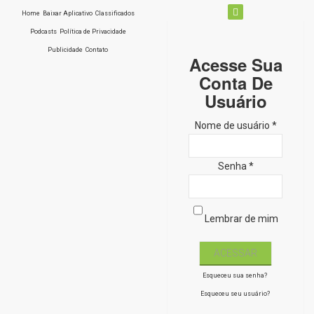
Home
Baixar Aplicativo
Classificados
Podcasts
Política de Privacidade
Publicidade
Contato
Acesse Sua
Conta De
Usuário
Nome de usuário *
Senha *
Lembrar de mim
Esqueceu sua senha?
Esqueceu seu usuário?