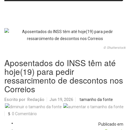
passa a oferecer mais segurança
promete revolucionar o
e opções para atividades noturnas
monitoramento da poluição do ar
© Shutterstock
Aposentados do INSS têm até
hoje(19) para pedir
ressarcimento de descontos nos
Correios
Escrito por
Redação
Jun 19, 2026
tamanho da fonte
0 Comentário
Publicado em