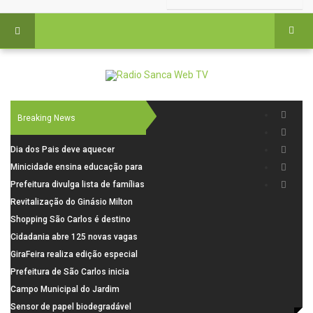
Breaking News
Dia dos Pais deve aquecer
comércio de São Carlos com
Minicidade ensina educação para
renda em alta e maior circulação
o trânsito a 264 crianças da rede
Prefeitura divulga lista de famílias
de consumidores
municipal
pré-selecionadas pela Caixa para
Revitalização do Ginásio Milton
o Residencial Santa Felícia
Olaio filho avança com obras de
Shopping São Carlos é destino
recuperação
para celebrar o Dia dos Pais com
Cidadania abre 125 novas vagas
presentes, gastronomia e lazer
para oficinas de convivência
GiraFeira realiza edição especial
de Dia dos Pais neste domingo (9)
Prefeitura de São Carlos inicia
na Praça dos Advogados
instalação de ovitrampas para
Campo Municipal do Jardim
monitoramento de arboviroses
Cruzado recebe nova iluminação e
Sensor de papel biodegradável