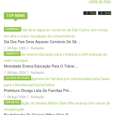
voltar ao topo
Prev
Next
TOP NEWS
COMÉRCIO
Dia Dos Pais Deve Aquecer Comércio De Sã…
08 Ago 2026
Redação
TRÂNSITO
Minicidade Ensina Educação Para O Trânsi…
08 Ago 2026
Redação
OUTRAS NOTÍCIAS
Prefeitura Divulga Lista De Famílias Pré…
08 Ago 2026
Redação
ESPORTES
Revitalização Do Ginásio Milton Olaio Fi…