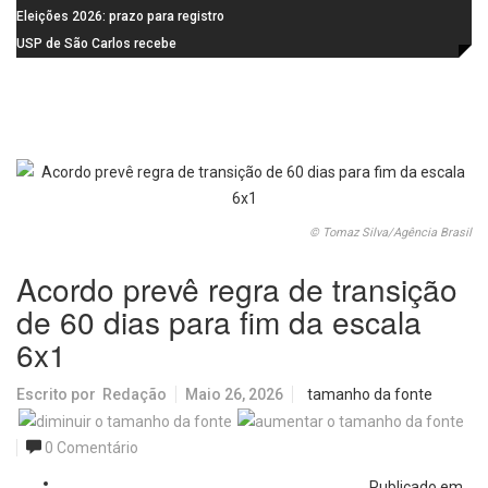
feira (10)
Campanha do Agasalho segue
Eleições 2026: prazo para registro
durante o mês de agosto
de candidaturas acaba em 15 de
USP de São Carlos recebe
agosto
visitantes para apresentar cursos
e laboratórios do IFSC
© Tomaz Silva/Agência Brasil
Acordo prevê regra de transição
de 60 dias para fim da escala
6x1
Escrito por
Redação
Maio 26, 2026
tamanho da fonte
0 Comentário
Publicado em