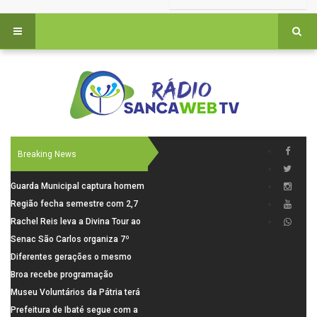
Breaking News
Guarda Municipal captura homem
procurado pela Justiça durante
Região fecha semestre com 2,7
patrulhamento em São Carlos
mil novosempregos e retoma
Rachel Reis leva a Divina Tour ao
saldo positivo em junho
interior de São Paulo com shows
Senac São Carlos organiza 7º
inéditos em São Carlos e Jundiaí
Fórum Internacional Senac de
Diferentes gerações o mesmo
Educadores com debates sobre
amor: pais do Saae contam como
Broa recebe programação
pensamento crítico, leitura e
a paternidade transformou suas
esportiva com corrida, vela e
Museu Voluntários da Pátria terá
diversidade
histórias
demonstração de paramotor
horário especial nesta segunda-
Prefeitura de Ibaté segue com a