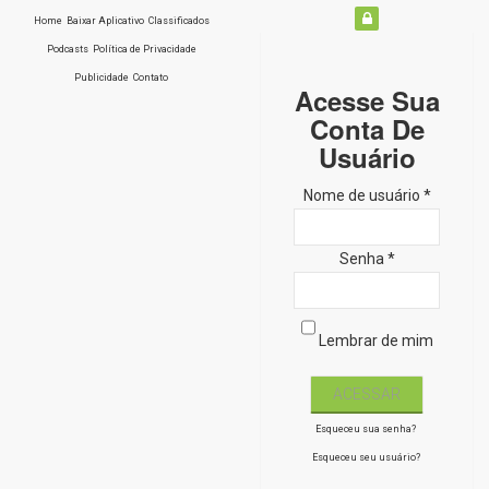
Home
Baixar Aplicativo
Classificados
Podcasts
Política de Privacidade
Publicidade
Contato
Acesse Sua
Conta De
Usuário
Nome de usuário *
Senha *
Lembrar de mim
Esqueceu sua senha?
Esqueceu seu usuário?