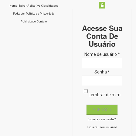
Home
Baixar Aplicativo
Classificados
Podcasts
Política de Privacidade
Publicidade
Contato
Acesse Sua
Conta De
Usuário
Nome de usuário *
Senha *
Lembrar de mim
Esqueceu sua senha?
Esqueceu seu usuário?