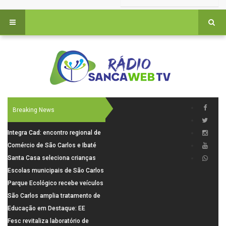
Breaking News
Integra Cad: encontro regional de
segurança púbica será realizado
Comércio de São Carlos e Ibaté
dia 10 de agosto em São Carlos
terá horário especial para o dia
Santa Casa seleciona crianças
dos Pais
para pesquisa sobre dor de
Escolas municipais de São Carlos
crescimento
superam média Nacional do IDEB
Parque Ecológico recebe veículos
elétricos e moderniza rotina de
São Carlos amplia tratamento de
manejo dos animais
resíduos de saúde com autoclave
Educação em Destaque: EE
de última geração
Visconde da Cunha Bueno, em
Fesc revitaliza laboratório de