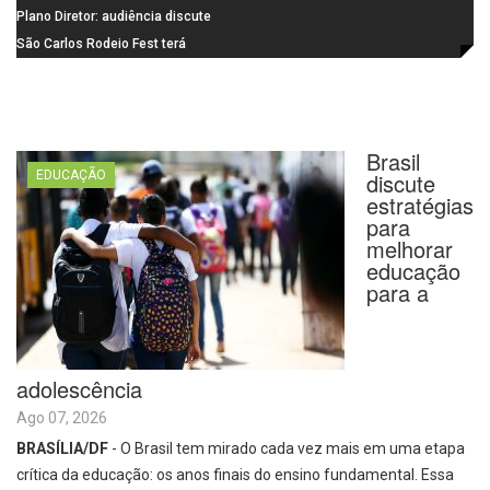
Santa Eudóxia, alcança nota 7,8
informática da Emeb Ulysses
Plano Diretor: audiência discute
no IDEB 2025 e celebra conquista
Picolo
mobilidade urbana e infraestrutura
São Carlos Rodeio Fest terá
histórica
operação especial de transporte
coletivo
Brasil
EDUCAÇÃO
discute
estratégias
para
melhorar
educação
para a
adolescência
Ago 07, 2026
BRASÍLIA/DF
- O Brasil tem mirado cada vez mais em uma etapa
crítica da educação: os anos finais do ensino fundamental. Essa