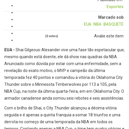
Esportes
Marcado sob
EUA
NBA
BASQUETE
Avalie este item
(0 votos)
EUA -
Shai Gilgeous-Alexander vive uma fase tão espetacular que,
mesmo quando está doente, ele dá show nas quadras da NBA.
Anunciado como dúvida por estar com uma enfermidade, sem a
revelação do exato motivo, o MVP e campeão da última
temporada fez 40 pontos e comandou a vitória do Oklahoma City
Thunder sobre o Minnesota Timberwolves por 113 a 105, pela
NBA Cup, na noite da última quarta-feira, em em Oklahoma City. O
armador canadense ainda somou seis rebotes e seis assistências.
Com o brilho de Shai, o City Thunder alcançou a décima vitória
seguida e é apenas a quinta franquia a somar 18 triunfos e uma
derrota no começo de uma temporada da NBA em todos os
tempos. Contando apenas a NBA Cup, o time tem quatro vitórias e