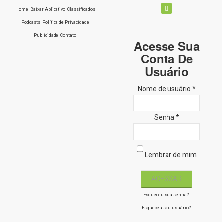
Home
Baixar Aplicativo
Classificados
Podcasts
Política de Privacidade
Publicidade
Contato
Acesse Sua
Conta De
Usuário
Nome de usuário *
Senha *
Lembrar de mim
Esqueceu sua senha?
Esqueceu seu usuário?