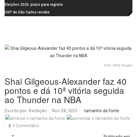
feira (10)
Campanha do Agasalho segue
Eleições 2026: prazo para registro
durante o mês de agosto
de candidaturas acaba em 15 de
USP de São Carlos recebe
agosto
visitantes para apresentar cursos
e laboratórios do IFSC
Foto: Getty Images
Shai Gilgeous-Alexander faz 40
pontos e dá 10ª vitória seguida
ao Thunder na NBA
Escrito por
Redação
Nov 28, 2025
tamanho da fonte
0 Comentário
Publicado em