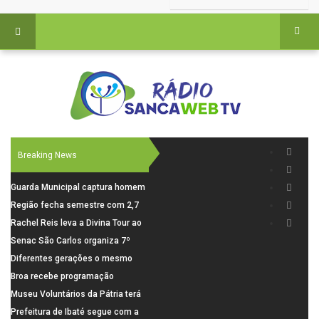
Breaking News
Guarda Municipal captura homem
procurado pela Justiça durante
Região fecha semestre com 2,7
patrulhamento em São Carlos
mil novosempregos e retoma
Rachel Reis leva a Divina Tour ao
saldo positivo em junho
interior de São Paulo com shows
Senac São Carlos organiza 7º
inéditos em São Carlos e Jundiaí
Fórum Internacional Senac de
Diferentes gerações o mesmo
Educadores com debates sobre
amor: pais do Saae contam como
Broa recebe programação
pensamento crítico, leitura e
a paternidade transformou suas
esportiva com corrida, vela e
Museu Voluntários da Pátria terá
diversidade
histórias
demonstração de paramotor
horário especial nesta segunda-
Prefeitura de Ibaté segue com a