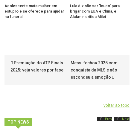
Adolescente mata mulher em
Lula diz não ser 'louco' para
estupro e se oferece para ajudar
brigar com EUA e China, e
no funeral
Alckmin critica Milei
Premiação do ATP Finals
Messi fechou 2025 com
2025: veja valores por fase
conquista da MLS e não
escondeu a emoção
voltar ao topo
Prev
Next
TOP NEWS