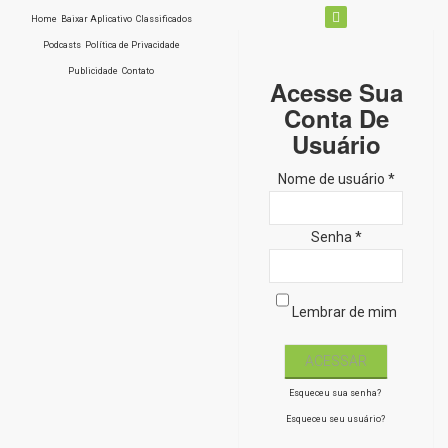
Home
Baixar Aplicativo
Classificados
Podcasts
Política de Privacidade
Publicidade
Contato
Acesse Sua
Conta De
Usuário
Nome de usuário *
Senha *
Lembrar de mim
Esqueceu sua senha?
Esqueceu seu usuário?