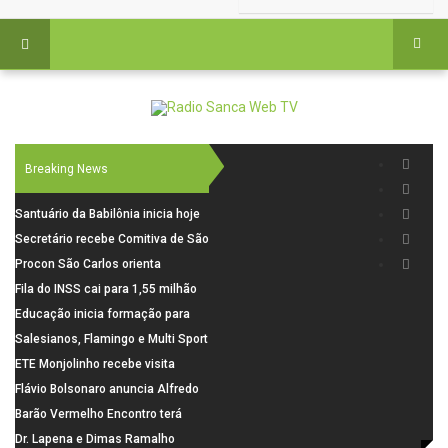
Breaking News
Santuário da Babilônia inicia hoje
(06), uma programação especial
Secretário recebe Comitiva de São
para os seus 160 anos de história.
Carlos para debater investimentos
Procon São Carlos orienta
em rodovias
consumidores sobre cuidados
Fila do INSS cai para 1,55 milhão
nas compras para o Dia dos Pais
em julho, com alta de 66,5% nos
Educação inicia formação para
pedidos negados em 2026
elaboração do novo Plano
Salesianos, Flamingo e Multi Sport
Municipal
vão representar São Carlos no
ETE Monjolinho recebe visita
campeonato Estadual
científica da FAPESP
Flávio Bolsonaro anuncia Alfredo
Gaspar, relator da comissão do
Barão Vermelho Encontro terá
INSS, como vice
data extra em Belo Horizonte
Dr. Lapena e Dimas Ramalho