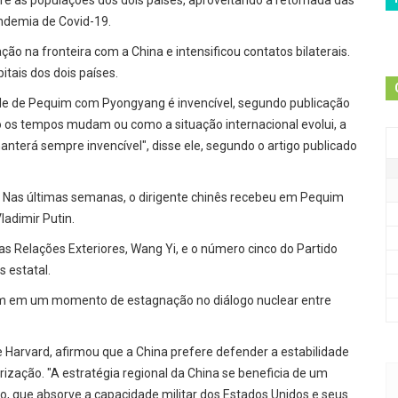
e as populações dos dois países, aproveitando a retomada das
ndemia de Covid-19.
ão na fronteira com a China e intensificou contatos bilaterais.
itais dos dois países.
izade de Pequim com Pyongyang é invencível, segundo publicação
 os tempos mudam ou como a situação internacional evolui, a
anterá sempre invencível", disse ele, segundo o artigo publicado
6. Nas últimas semanas, o dirigente chinês recebeu em Pequim
ladimir Putin.
s Relações Exteriores, Wang Yi, e o número cinco do Partido
s estatal.
mbém em um momento de estagnação no diálogo nuclear entre
 Harvard, afirmou que a China prefere defender a estabilidade
ização. "A estratégia regional da China se beneficia de um
o, que absorve a capacidade militar dos Estados Unidos e seus