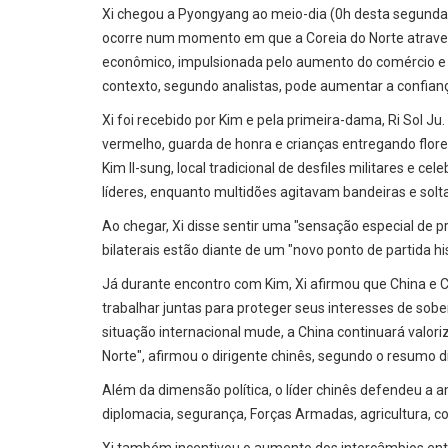
Xi chegou a Pyongyang ao meio-dia (0h desta segunda no
ocorre num momento em que a Coreia do Norte atrave
econômico, impulsionada pelo aumento do comércio e d
contexto, segundo analistas, pode aumentar a confian
Xi foi recebido por Kim e pela primeira-dama, Ri Sol 
vermelho, guarda de honra e crianças entregando flores
Kim Il-sung, local tradicional de desfiles militares e ce
líderes, enquanto multidões agitavam bandeiras e sol
Ao chegar, Xi disse sentir uma "sensação especial de p
bilaterais estão diante de um "novo ponto de partida his
Já durante encontro com Kim, Xi afirmou que China e 
trabalhar juntas para proteger seus interesses de so
situação internacional mude, a China continuará valor
Norte", afirmou o dirigente chinês, segundo o resumo 
Além da dimensão política, o líder chinês defendeu a
diplomacia, segurança, Forças Armadas, agricultura, co