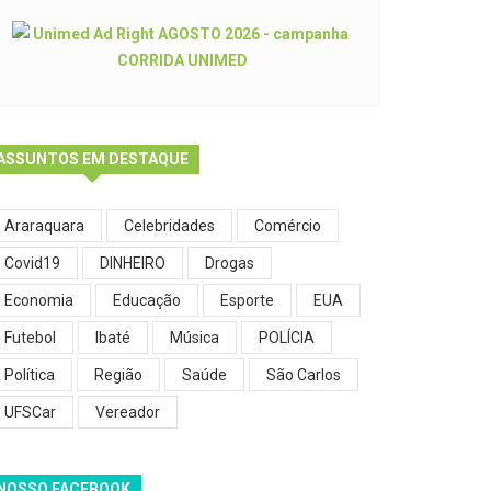
ASSUNTOS EM DESTAQUE
Araraquara
Celebridades
Comércio
Covid19
DINHEIRO
Drogas
Economia
Educação
Esporte
EUA
Futebol
Ibaté
Música
POLÍCIA
Política
Região
Saúde
São Carlos
UFSCar
Vereador
NOSSO FACEBOOK