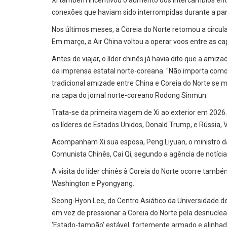
Xi também incentivou o aumento dos intercâmbios entr
conexões que haviam sido interrompidas durante a pa
Nos últimos meses, a Coreia do Norte retomou a circulaç
Em março, a Air China voltou a operar voos entre as cap
Antes de viajar, o líder chinês já havia dito que a am
da imprensa estatal norte-coreana. "Não importa como
tradicional amizade entre China e Coreia do Norte se m
na capa do jornal norte-coreano Rodong Sinmun.
Trata-se da primeira viagem de Xi ao exterior em 202
os líderes de Estados Unidos, Donald Trump, e Rússia, V
Acompanham Xi sua esposa, Peng Liyuan, o ministro da
Comunista Chinês, Cai Qi, segundo a agência de notícia
A visita do líder chinês à Coreia do Norte ocorre ta
Washington e Pyongyang.
Seong-Hyon Lee, do Centro Asiático da Universidade de
em vez de pressionar a Coreia do Norte pela desnuclear
'Estado-tampão' estável, fortemente armado e alinhad