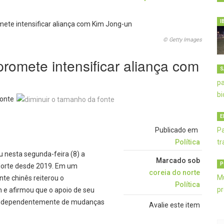
I
© Getty Images
 promete intensificar aliança com
S
onte
E
Publicado em
Política
ou nesta segunda-feira (8) a
Marcado sob
P
o Norte desde 2019. Em um
coreia do norte
te chinês reiterou o
Política
e afirmou que o apoio de seu
o, independentemente de mudanças
Avalie este item