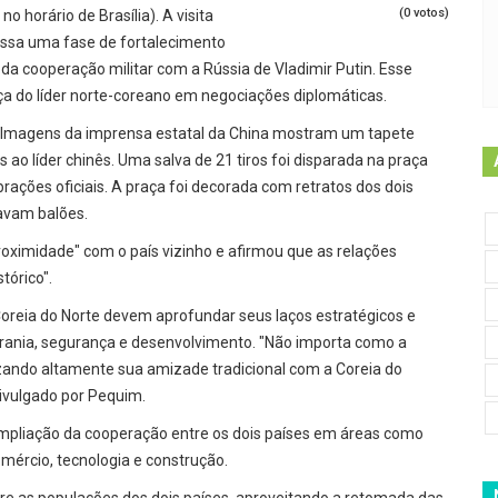
(0 votos)
 horário de Brasília). A visita
ssa uma fase de fortalecimento
a cooperação militar com a Rússia de Vladimir Putin. Esse
ça do líder norte-coreano em negociações diplomáticas.
Ju. Imagens da imprensa estatal da China mostram um tapete
 ao líder chinês. Uma salva de 21 tiros foi disparada na praça
lebrações oficiais. A praça foi decorada com retratos dos dois
tavam balões.
roximidade" com o país vizinho e afirmou que as relações
tórico".
Coreia do Norte devem aprofundar seus laços estratégicos e
berania, segurança e desenvolvimento. "Não importa como a
izando altamente sua amizade tradicional com a Coreia do
divulgado por Pequim.
 ampliação da cooperação entre os dois países em áreas como
mércio, tecnologia e construção.