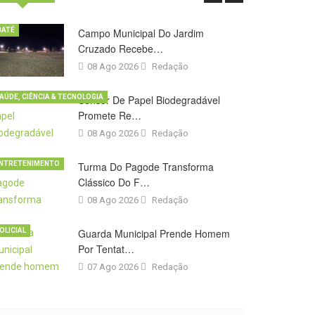
BATÉ
Campo Municipal Do Jardim
Cruzado Recebe…
08 Ago 2026
Redação
AÚDE, CIÊNCIA & TECNOLOGIA
Sensor De Papel Biodegradável
Promete Re…
08 Ago 2026
Redação
NTRETENIMENTO
Turma Do Pagode Transforma
Clássico Do F…
08 Ago 2026
Redação
OLICIAL
Guarda Municipal Prende Homem
Por Tentat…
07 Ago 2026
Redação