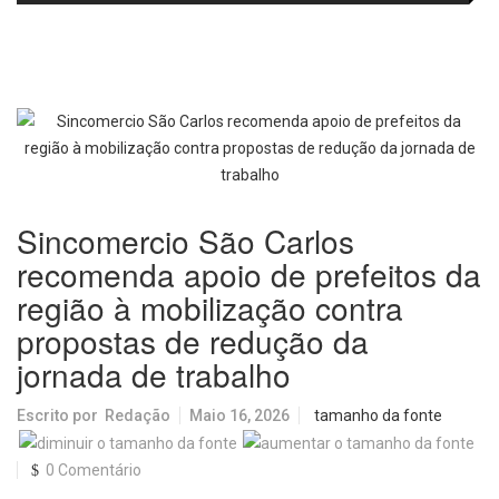
passa a oferecer mais segurança
promete revolucionar o
e opções para atividades noturnas
monitoramento da poluição do ar
Sincomercio São Carlos
recomenda apoio de prefeitos da
região à mobilização contra
propostas de redução da
jornada de trabalho
Escrito por
Redação
Maio 16, 2026
tamanho da fonte
0 Comentário