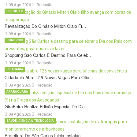
08 Ago 2026
Redação
ESPORTES
Revitalização Do Ginásio Milton Olaio Fi…
08 Ago 2026
Redação
COMÉRCIO
Shopping São Carlos É Destino Para Celeb…
08 Ago 2026
Redação
CIDADANIA
Cidadania Abre 125 Novas Vagas Para Ofic…
08 Ago 2026
Redação
ARARAQUARA
GiraFeira Realiza Edição Especial De Dia…
08 Ago 2026
Redação
SAÚDE, CIÊNCIA & TECNOLOGIA
Prefeitura De São Carlos Inicia Instalaç…