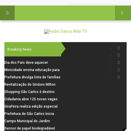
Breaking News
Dia dos Pais deve aquecer
comércio de São Carlos com
Minicidade ensina educação para
renda em alta e maior circulação
o trânsito a 264 crianças da rede
Prefeitura divulga lista de famílias
de consumidores
municipal
pré-selecionadas pela Caixa para
Revitalização do Ginásio Milton
o Residencial Santa Felícia
Olaio filho avança com obras de
Shopping São Carlos é destino
recuperação
para celebrar o Dia dos Pais com
Cidadania abre 125 novas vagas
presentes, gastronomia e lazer
para oficinas de convivência
GiraFeira realiza edição especial
de Dia dos Pais neste domingo (9)
Prefeitura de São Carlos inicia
na Praça dos Advogados
instalação de ovitrampas para
Campo Municipal do Jardim
monitoramento de arboviroses
Cruzado recebe nova iluminação e
Sensor de papel biodegradável