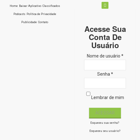
Home
Baixar Aplicativo
Classificados
Podcasts
Política de Privacidade
Publicidade
Contato
Acesse Sua
Conta De
Usuário
Nome de usuário *
Senha *
Lembrar de mim
Esqueceu sua senha?
Esqueceu seu usuário?