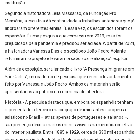
instituição.
Segundo a historiadora Leila Massarão, da Fundação Pró-
Memória, a iniciativa dá continuidade a trabalhos anteriores que já
abordaram diferentes etnias. “Dessa vez, os escolhidos foram os
espanhóis. É uma pesquisa que começou em 2019, mas foi
prejudicada pela pandemia e precisou ser adiada. A partir de 2024,
a historiadora Vanessa Dias e o sociólogo João Pedro Volante
retomaram o projeto e levaram a cabo sua realização”, explica.
Além da exposição, será lançado o livro “A Presença Imigrante em
São Carlos”, um caderno de pesquisa que reúne o levantamento
feito por Vanessa e João Pedro. Ambos os materiais serão
apresentados ao público na cerimônia de abertura.
História
- A pesquisa destaca que, embora os espanhóis tenham
representado o terceiro maior grupo de imigrantes europeus e
asiáticos no Brasil – atrás apenas de portugueses e italianos –,
sua presença deixou marcas menos visíveis na memória coletiva
do interior paulista. Entre 1885 e 1929, cerca de 380 mil espanhóis
chegaram ao Estado de São Paulo, impulsionados pela expansão