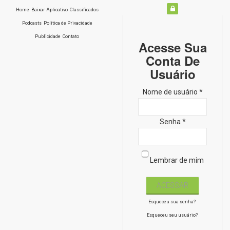
Home
Baixar Aplicativo
Classificados
Podcasts
Política de Privacidade
Publicidade
Contato
Acesse Sua
Conta De
Usuário
Nome de usuário *
Senha *
Lembrar de mim
Esqueceu sua senha?
Esqueceu seu usuário?