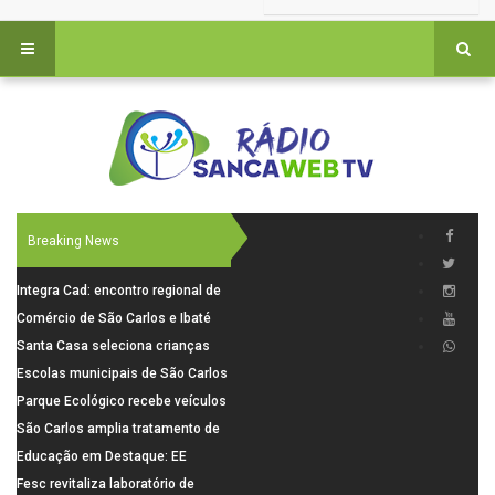
Breaking News
Integra Cad: encontro regional de
segurança púbica será realizado
Comércio de São Carlos e Ibaté
dia 10 de agosto em São Carlos
terá horário especial para o dia
Santa Casa seleciona crianças
dos Pais
para pesquisa sobre dor de
Escolas municipais de São Carlos
crescimento
superam média Nacional do IDEB
Parque Ecológico recebe veículos
elétricos e moderniza rotina de
São Carlos amplia tratamento de
manejo dos animais
resíduos de saúde com autoclave
Educação em Destaque: EE
de última geração
Visconde da Cunha Bueno, em
Fesc revitaliza laboratório de