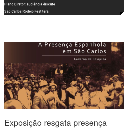
Santa Eudóxia, alcança nota 7,8
informática da Emeb Ulysses
Plano Diretor: audiência discute
no IDEB 2025 e celebra conquista
Picolo
mobilidade urbana e infraestrutura
São Carlos Rodeio Fest terá
histórica
operação especial de transporte
coletivo
Exposição resgata presença