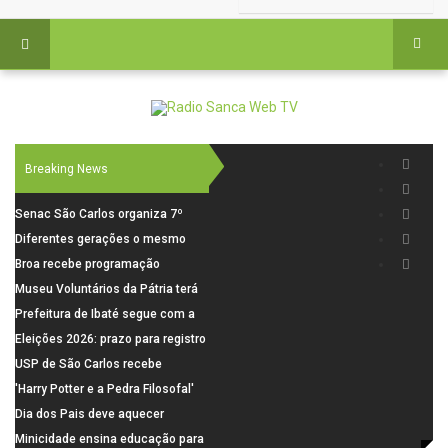
Breaking News
Senac São Carlos organiza 7º
Fórum Internacional Senac de
Diferentes gerações o mesmo
Educadores com debates sobre
amor: pais do Saae contam como
Broa recebe programação
pensamento crítico, leitura e
a paternidade transformou suas
esportiva com corrida, vela e
Museu Voluntários da Pátria terá
diversidade
histórias
demonstração de paramotor
horário especial nesta segunda-
Prefeitura de Ibaté segue com a
feira (10)
Campanha do Agasalho segue
Eleições 2026: prazo para registro
durante o mês de agosto
de candidaturas acaba em 15 de
USP de São Carlos recebe
agosto
visitantes para apresentar cursos
'Harry Potter e a Pedra Filosofal'
e laboratórios do IFSC
volta aos cinemas com conteúdo
Dia dos Pais deve aquecer
especial de bastidores
comércio de São Carlos com
Minicidade ensina educação para