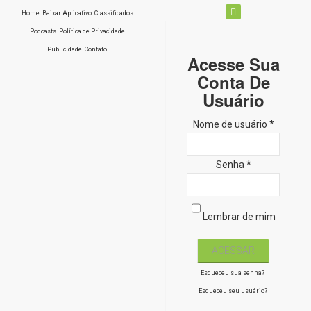
Home
Baixar Aplicativo
Classificados
Podcasts
Política de Privacidade
Publicidade
Contato
Acesse Sua
Conta De
Usuário
Nome de usuário *
Senha *
Lembrar de mim
Esqueceu sua senha?
Esqueceu seu usuário?