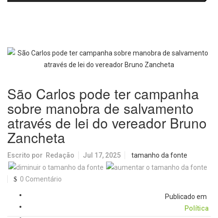
renda em alta e maior circulação
o trânsito a 264 crianças da rede
de consumidores
municipal
São Carlos pode ter campanha
sobre manobra de salvamento
através de lei do vereador Bruno
Zancheta
Escrito por
Redação
Jul 17, 2025
tamanho da fonte
0 Comentário
Publicado em
Política