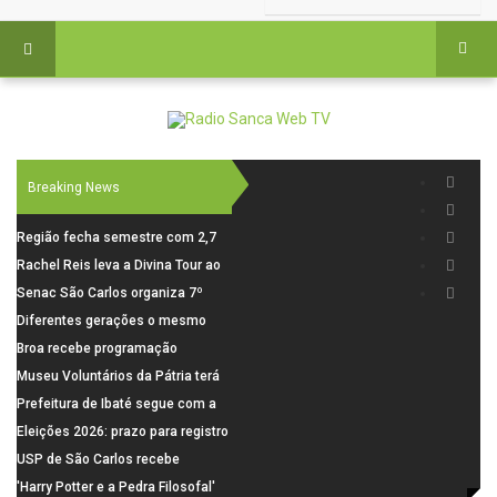
Breaking News
Região fecha semestre com 2,7
mil novosempregos e retoma
Rachel Reis leva a Divina Tour ao
saldo positivo em junho
interior de São Paulo com shows
Senac São Carlos organiza 7º
inéditos em São Carlos e Jundiaí
Fórum Internacional Senac de
Diferentes gerações o mesmo
Educadores com debates sobre
amor: pais do Saae contam como
Broa recebe programação
pensamento crítico, leitura e
a paternidade transformou suas
esportiva com corrida, vela e
Museu Voluntários da Pátria terá
diversidade
histórias
demonstração de paramotor
horário especial nesta segunda-
Prefeitura de Ibaté segue com a
feira (10)
Campanha do Agasalho segue
Eleições 2026: prazo para registro
durante o mês de agosto
de candidaturas acaba em 15 de
USP de São Carlos recebe
agosto
visitantes para apresentar cursos
'Harry Potter e a Pedra Filosofal'