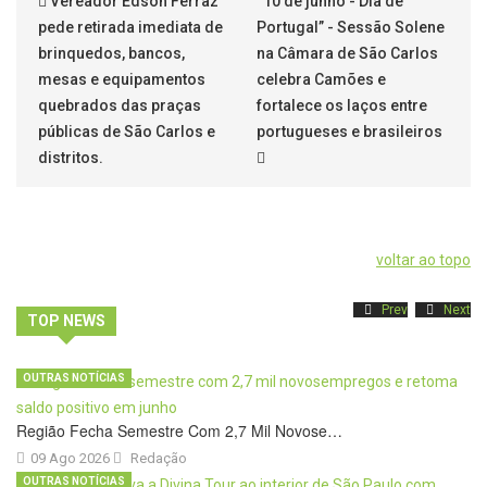
Vereador Edson Ferraz
“10 de junho - Dia de
pede retirada imediata de
Portugal” - Sessão Solene
brinquedos, bancos,
na Câmara de São Carlos
mesas e equipamentos
celebra Camões e
quebrados das praças
fortalece os laços entre
públicas de São Carlos e
portugueses e brasileiros
distritos.
voltar ao topo
Prev
Next
TOP NEWS
OUTRAS NOTÍCIAS
Região Fecha Semestre Com 2,7 Mil Novose…
09 Ago 2026
Redação
OUTRAS NOTÍCIAS