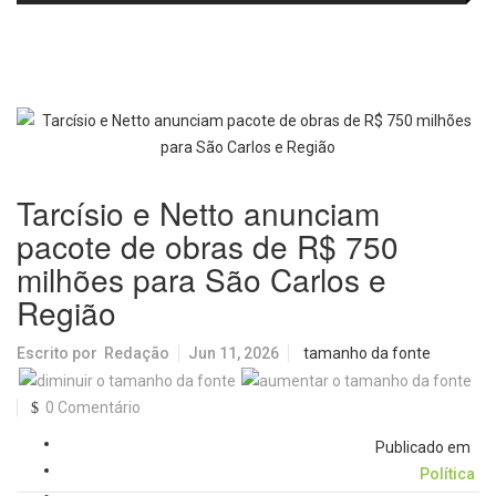
e laboratórios do IFSC
volta aos cinemas com conteúdo
especial de bastidores
Tarcísio e Netto anunciam
pacote de obras de R$ 750
milhões para São Carlos e
Região
Escrito por
Redação
Jun 11, 2026
tamanho da fonte
0 Comentário
Publicado em
Política