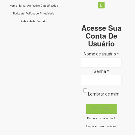
Home
Baixar Aplicativo
Classificados
Podcasts
Política de Privacidade
Publicidade
Contato
Acesse Sua
Conta De
Usuário
Nome de usuário *
Senha *
Lembrar de mim
Esqueceu sua senha?
Esqueceu seu usuário?