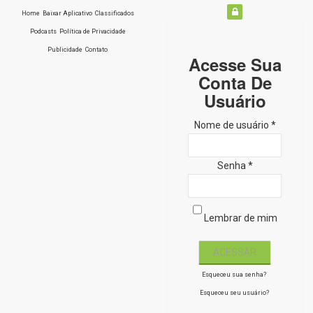
Home
Baixar Aplicativo
Classificados
Podcasts
Política de Privacidade
Publicidade
Contato
Acesse Sua
Conta De
Usuário
Nome de usuário *
Senha *
Lembrar de mim
Esqueceu sua senha?
Esqueceu seu usuário?