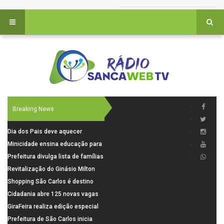
Breaking News
Dia dos Pais deve aquecer
comércio de São Carlos com
Minicidade ensina educação para
renda em alta e maior circulação
o trânsito a 264 crianças da rede
Prefeitura divulga lista de famílias
de consumidores
municipal
pré-selecionadas pela Caixa para
Revitalização do Ginásio Milton
o Residencial Santa Felícia
Olaio filho avança com obras de
Shopping São Carlos é destino
recuperação
para celebrar o Dia dos Pais com
Cidadania abre 125 novas vagas
presentes, gastronomia e lazer
para oficinas de convivência
GiraFeira realiza edição especial
de Dia dos Pais neste domingo (9)
Prefeitura de São Carlos inicia