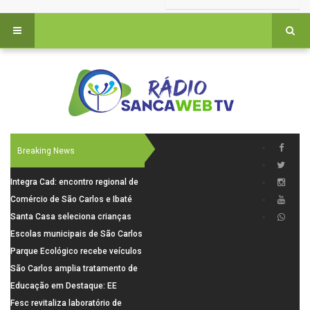
Breaking News
Integra Cad: encontro regional de
segurança púbica será realizado
Comércio de São Carlos e Ibaté
dia 10 de agosto em São Carlos
terá horário especial para o dia
Santa Casa seleciona crianças
dos Pais
para pesquisa sobre dor de
Escolas municipais de São Carlos
crescimento
superam média Nacional do IDEB
Parque Ecológico recebe veículos
elétricos e moderniza rotina de
São Carlos amplia tratamento de
manejo dos animais
resíduos de saúde com autoclave
Educação em Destaque: EE
de última geração
Visconde da Cunha Bueno, em
Fesc revitaliza laboratório de