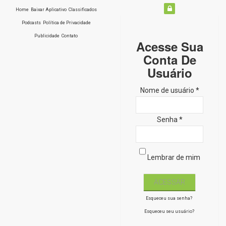
Home
Baixar Aplicativo
Classificados
Podcasts
Política de Privacidade
Publicidade
Contato
Acesse Sua
Conta De
Usuário
Nome de usuário *
Senha *
Lembrar de mim
Esqueceu sua senha?
Esqueceu seu usuário?