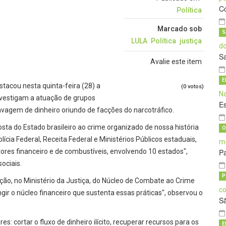
C
Política
Marcado sob
S
LULA
Política
justiça
S
Avalie este item
E
estacou nesta quinta-feira (28) a
(0 votos)
nvestigam a atuação de grupos
E
avagem de dinheiro oriundo de facções do narcotráfico.
osta do Estado brasileiro ao crime organizado de nossa história
O
ia Federal, Receita Federal e Ministérios Públicos estaduais,
res financeiro e de combustíveis, envolvendo 10 estados",
Pa
ociais.
P
iação, no Ministério da Justiça, do Núcleo de Combate ao Crime
ir o núcleo financeiro que sustenta essas práticas", observou o
S
 cortar o fluxo de dinheiro ilícito, recuperar recursos para os
E