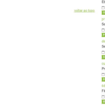
E
voltar ao topo
O
Sa
P
Se
C
P
E
Fi
E