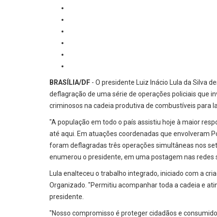
BRASÍLIA/DF
- O presidente Luiz Inácio Lula da Silva d
deflagração de uma série de operações policiais que i
criminosos na cadeia produtiva de combustíveis para l
"A população em todo o país assistiu hoje à maior resp
até aqui. Em atuações coordenadas que envolveram Políc
foram deflagradas três operações simultâneas nos seto
enumerou o presidente, em uma postagem nas redes s
Lula enalteceu o trabalho integrado, iniciado com a cr
Organizado. "Permitiu acompanhar toda a cadeia e ating
presidente.
"Nosso compromisso é proteger cidadãos e consumidores: