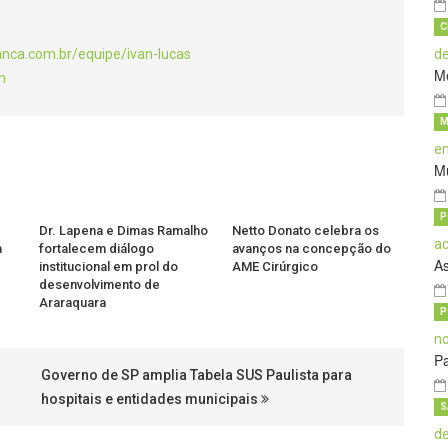
C
anca.com.br/equipe/ivan-lucas
M
m
M
M
P
Dr. Lapena e Dimas Ramalho
Netto Donato celebra os
a
fortalecem diálogo
avanços na concepção do
A
institucional em prol do
AME Cirúrgico
desenvolvimento de
Araraquara
P
Pa
Governo de SP amplia Tabela SUS Paulista para
hospitais e entidades municipais
S