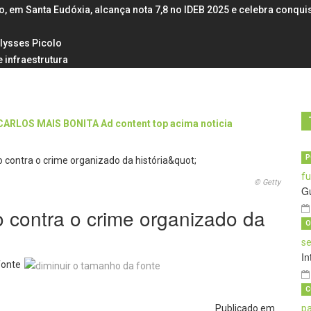
em Santa Eudóxia, alcança nota 7,8 no IDEB 2025 e celebra conqui
Ulysses Picolo
 infraestrutura
P
© Getty
G
o contra o crime organizado da
O
In
fonte
C
Publicado em