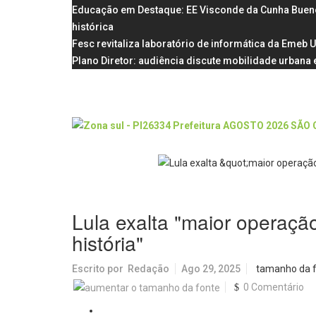
Educação em Destaque: EE Visconde da Cunha Bueno, 
histórica
Fesc revitaliza laboratório de informática da Emeb 
Plano Diretor: audiência discute mobilidade urbana e
Lula exalta "maior operaçã
história"
Escrito por
Redação
Ago 29, 2025
tamanho da 
0 Comentário