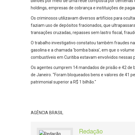
bilhões por meio de uma rede composta por centenas de
holdings, empresas de cobrança e instituições de paga
Os criminosos utilizavam diversos artifícios para ocult
faziam uso de depósitos fracionados, que ultrapassaram
transações cruzadas, repasses sem lastro fiscal, fraud
O trabalho investigativo constatou também fraudes na 
gasolina e a chamada 'bomba baixa', em que o volume a
combustíveis em Curitiba estavam envolvidos nessas p
Os agentes cumprem 14 mandados de prisão e 42 de bu
de Janeiro. "Foram bloqueados bens e valores de 41 pes
patrimonial superior a R$ 1 bilhão."
AGÊNCIA BRASIL
Redação