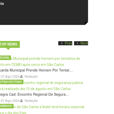
sta
Prev
Next
TOP NEWS
OLICIAL
uarda Municipal Prende Homem Por Tentat…
07 Ago 2026
Redação
UTRAS NOTÍCIAS
tegra Cad: Encontro Regional De Segura…
07 Ago 2026
Redação
OMÉRCIO