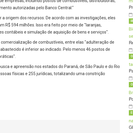
 empresas, incluindo postos de combustíveis, distribuidoras,
Pr
mento autorizadas pelo Banco Central."
ar a origem dos recursos. De acordo com as investigações, eles
I
 R$ 594 milhões. Isso era feito por meio de "laranjas,
es contábeis e simulação de aquisição de bens e serviços".
Re
comercialização de combustíveis, entre elas "adulteração de
bastecido é inferior ao indicado. Pelo menos 46 postos de
ráticas".
O
sca e apreensão nos estados do Paraná, de São Paulo e do Rio
Pa
soas físicas e 255 jurídicas, totalizando uma constrição
O
Po
E
G