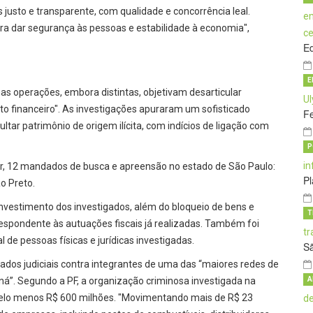
justo e transparente, com qualidade e concorrência leal.
 dar segurança às pessoas e estabilidade à economia",
E
E
as operações, embora distintas, objetivam desarticular
 financeiro". As investigações apuraram um sofisticado
Fe
tar patrimônio de origem ilícita, com indícios de ligação com
P
r, 12 mandados de busca e apreensão no estado de São Paulo:
Pl
o Preto.
investimento dos investigados, além do bloqueio de bens e
T
orrespondente às autuações fiscais já realizadas. Também foi
 de pessoas físicas e jurídicas investigadas.
S
os judiciais contra integrantes de uma das “maiores redes de
aná”. Segundo a PF, a organização criminosa investigada na
A
pelo menos R$ 600 milhões. "Movimentando mais de R$ 23