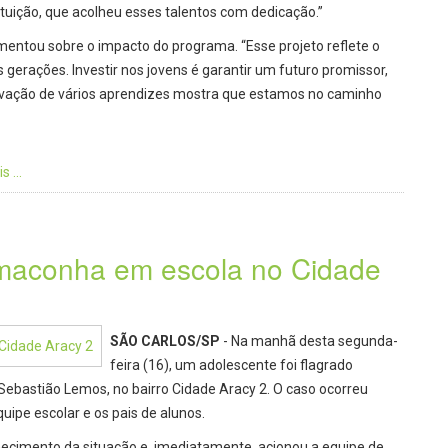
ituição, que acolheu esses talentos com dedicação.”
mentou sobre o impacto do programa. “Esse projeto reflete o
rações. Investir nos jovens é garantir um futuro promissor,
etivação de vários aprendizes mostra que estamos no caminho
 ...
 maconha em escola no Cidade
SÃO CARLOS/SP
- Na manhã desta segunda-
feira (16), um adolescente foi flagrado
ebastião Lemos, no bairro Cidade Aracy 2. O caso ocorreu
uipe escolar e os pais de alunos.
ecimento da situação e, imediatamente, acionou a equipe de