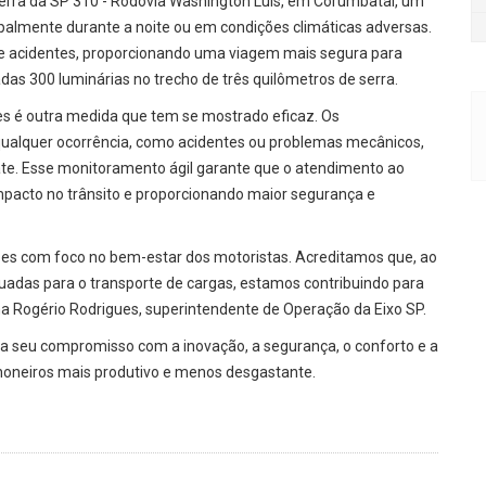
serra da SP 310 - Rodovia Washington Luís, em Corumbataí, um
ncipalmente durante a noite ou em condições climáticas adversas.
de acidentes, proporcionando uma viagem mais segura para
das 300 luminárias no trecho de três quilômetros de serra.
es é outra medida que tem se mostrado eficaz. Os
ualquer ocorrência, como acidentes ou problemas mecânicos,
ate. Esse monitoramento ágil garante que o atendimento ao
mpacto no trânsito e proporcionando maior segurança e
ões com foco no bem-estar dos motoristas. Acreditamos que, ao
uadas para o transporte de cargas, estamos contribuindo para
ma Rogério Rodrigues, superintendente de Operação da Eixo SP.
ma seu compromisso com a inovação, a segurança, o conforto e a
inhoneiros mais produtivo e menos desgastante.