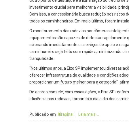
Outro ponto de destaque é a iluminação do trecho de 
investimento crucial para melhorar a visibilidade, pri
Com isso, a concessionária busca redução nos riscos 
todos os caminhoneiros. Em maio último, foram instala
O monitoramento das rodovias por câmeras inteligent
equipamentos são capazes de detectar rapidamente q
acionando imediatamente os serviços de apoio e resg
caminhoneiro seja feito com rapidez, minimizando o i
tranquilidade.
"Nos últimos anos, a Eixo SP implementou diversas aç
oferecer infraestrutura de qualidade e condições adeq
proporcionar um futuro melhor para a categoria", afir
De acordo com ele, com essas ações, a Eixo SP reafir
eficiência nas rodovias, tornando o dia a dia dos cam
Publicado em
Itirapina
Leia mais ...