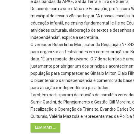
e das bandas da APAE, Sal da Terra e Tiro de Guerra.
De acordo com a secretária de Educação, professora
municipal de ensino vão participar. “A nossas escolas
educação infantil, no ensino fundamental I e II e na E
atividades culturais, elaboração de textos e desenhos a
independência”, explica a secretária.
O vereador Robertinho Mori, autor da Resolução Nº 343
para organizar as festividades em comemoração ao Bic
data. “É um resgate do civismo. O 7 de setembro é um
justamente por abrigar um dos principais acontecimen
população para comparecer ao Ginásio Milton Olaio Filho
O bicentenário da Independência é comemorado baseado 
para a nação e independência para todos.
Também participaram da reunião do comitê o vereador U
Samir Gardini, de Planejamento e Gestão, Bill Moreira
Fiscalização e Operação de Trânsito, Evandro Carlos D
Culturais, Valéria Mazzola e representantes da Polícia 
LEIA MAIS ...