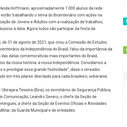
 Wanda Hoffmann, aproximadamente 1.000 alunos da rede
 já estão trabalhando o tema do Bicentenário com ações na
ducação de Jovens e Adultos com a realização de trabalhos,
lusivos à data. Agora todos vão participar da festa da
, de 31 de agosto de 2021, que criou a Comissão de Estudos
entenário da Independência do Brasil, falou da importância da
a das datas comemorativas mais importantes do Brasil,
tos da nossa história: a nossa Independência. Convidamos a
 e prestigiar essa grande festividade”, disse o vereador.
em três pilares: liberdade para cada brasileiro, soberania
birajara Teixeira (Bira), os secretários de Segurança Pública,
, de Comunicação, Leandro Severo, o chefe da Seção de
omingues, a chefe da Seção de Eventos Oficiais e Atividades
Militar, da Guarda Municipal e de entidades.