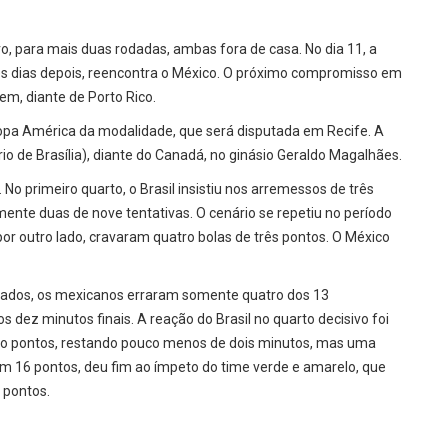
o, para mais duas rodadas, ambas fora de casa. No dia 11, a
ês dias depois, reencontra o México. O próximo compromisso em
em, diante de Porto Rico.
 Copa América da modalidade, que será disputada em Recife. A
rio de Brasília), diante do Canadá, no ginásio Geraldo Magalhães.
o primeiro quarto, o Brasil insistiu nos arremessos de três
nte duas de nove tentativas. O cenário se repetiu no período
por outro lado, cravaram quatro bolas de três pontos. O México
spirados, os mexicanos erraram somente quatro dos 13
dez minutos finais. A reação do Brasil no quarto decisivo foi
inco pontos, restando pouco menos de dois minutos, mas uma
com 16 pontos, deu fim ao ímpeto do time verde e amarelo, que
 pontos.