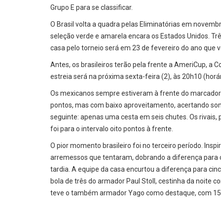
Grupo E para se classificar.
O Brasil volta a quadra pelas Eliminatórias em novembr
seleção verde e amarela encara os Estados Unidos. Tr
casa pelo torneio será em 23 de fevereiro do ano que v
Antes, os brasileiros terão pela frente a AmeriCup, a
estreia será na próxima sexta-feira (2), às 20h10 (horá
Os mexicanos sempre estiveram à frente do marcador. N
pontos, mas com baixo aproveitamento, acertando some
seguinte: apenas uma cesta em seis chutes. Os rivais, 
foi para o intervalo oito pontos à frente.
O pior momento brasileiro foi no terceiro período. In
arremessos que tentaram, dobrando a diferença para os 
tardia. A equipe da casa encurtou a diferença para c
bola de três do armador Paul Stoll, cestinha da noite 
teve o também armador Yago como destaque, com 15