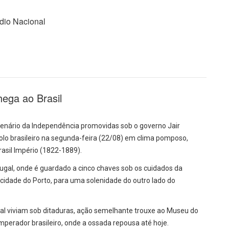
ádio Nacional
hega ao Brasil
nário da Independência promovidas sob o governo Jair
olo brasileiro na segunda-feira (22/08) em clima pomposo,
asil Império (1822-1889).
ugal, onde é guardado a cinco chaves sob os cuidados da
idade do Porto, para uma solenidade do outro lado do
gal viviam sob ditaduras, ação semelhante trouxe ao Museu do
imperador brasileiro, onde a ossada repousa até hoje.