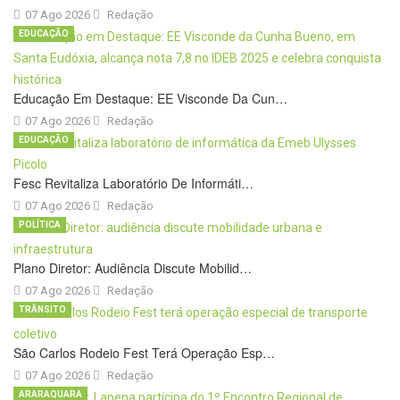
07 Ago 2026
Redação
EDUCAÇÃO
Educação Em Destaque: EE Visconde Da Cun…
07 Ago 2026
Redação
EDUCAÇÃO
Fesc Revitaliza Laboratório De Informáti…
07 Ago 2026
Redação
POLÍTICA
Plano Diretor: Audiência Discute Mobilid…
07 Ago 2026
Redação
TRÂNSITO
São Carlos Rodeio Fest Terá Operação Esp…
07 Ago 2026
Redação
ARARAQUARA