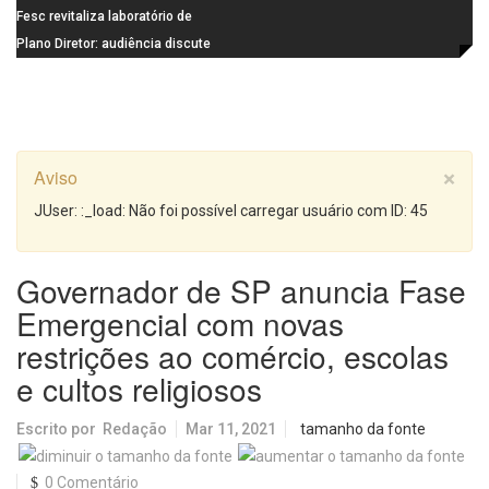
de última geração
Visconde da Cunha Bueno, em
Fesc revitaliza laboratório de
Santa Eudóxia, alcança nota 7,8
informática da Emeb Ulysses
Plano Diretor: audiência discute
no IDEB 2025 e celebra conquista
Picolo
mobilidade urbana e infraestrutura
histórica
Aviso
×
JUser: :_load: Não foi possível carregar usuário com ID: 45
Governador de SP anuncia Fase
Emergencial com novas
restrições ao comércio, escolas
e cultos religiosos
Escrito por
Redação
Mar 11, 2021
tamanho da fonte
0 Comentário