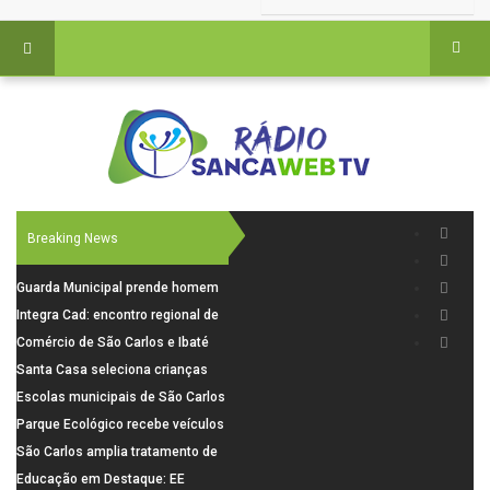
Breaking News
Guarda Municipal prende homem
por tentativa de furto em CEMEI
Integra Cad: encontro regional de
após cerco em São Carlos
segurança púbica será realizado
Comércio de São Carlos e Ibaté
dia 10 de agosto em São Carlos
terá horário especial para o dia
Santa Casa seleciona crianças
dos Pais
para pesquisa sobre dor de
Escolas municipais de São Carlos
crescimento
superam média Nacional do IDEB
Parque Ecológico recebe veículos
elétricos e moderniza rotina de
São Carlos amplia tratamento de
manejo dos animais
resíduos de saúde com autoclave
Educação em Destaque: EE