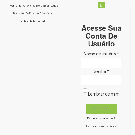
Home
Baixar Aplicativo
Classificados
Podcasts
Política de Privacidade
Publicidade
Contato
Acesse Sua
Conta De
Usuário
Nome de usuário *
Senha *
Lembrar de mim
Esqueceu sua senha?
Esqueceu seu usuário?