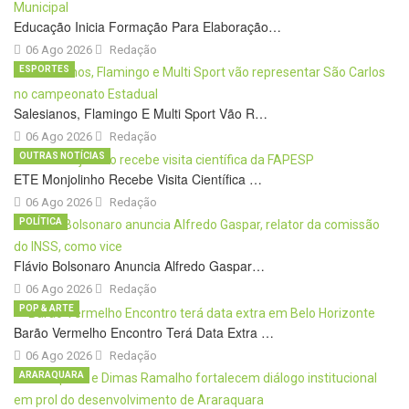
Educação Inicia Formação Para Elaboração…
06 Ago 2026
Redação
ESPORTES
Salesianos, Flamingo E Multi Sport Vão R…
06 Ago 2026
Redação
OUTRAS NOTÍCIAS
ETE Monjolinho Recebe Visita Científica …
06 Ago 2026
Redação
POLÍTICA
Flávio Bolsonaro Anuncia Alfredo Gaspar…
06 Ago 2026
Redação
POP & ARTE
Barão Vermelho Encontro Terá Data Extra …
06 Ago 2026
Redação
ARARAQUARA