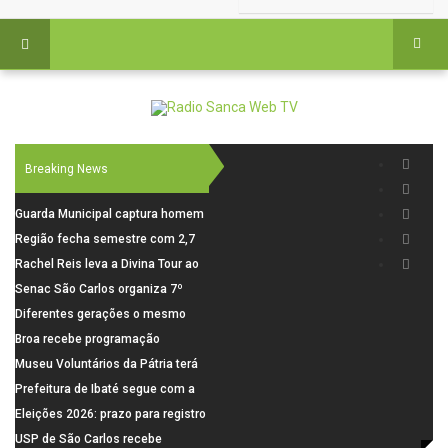
Breaking News
Guarda Municipal captura homem
procurado pela Justiça durante
Região fecha semestre com 2,7
patrulhamento em São Carlos
mil novosempregos e retoma
Rachel Reis leva a Divina Tour ao
saldo positivo em junho
interior de São Paulo com shows
Senac São Carlos organiza 7º
inéditos em São Carlos e Jundiaí
Fórum Internacional Senac de
Diferentes gerações o mesmo
Educadores com debates sobre
amor: pais do Saae contam como
Broa recebe programação
pensamento crítico, leitura e
a paternidade transformou suas
esportiva com corrida, vela e
Museu Voluntários da Pátria terá
diversidade
histórias
demonstração de paramotor
horário especial nesta segunda-
Prefeitura de Ibaté segue com a
feira (10)
Campanha do Agasalho segue
Eleições 2026: prazo para registro
durante o mês de agosto
de candidaturas acaba em 15 de
USP de São Carlos recebe