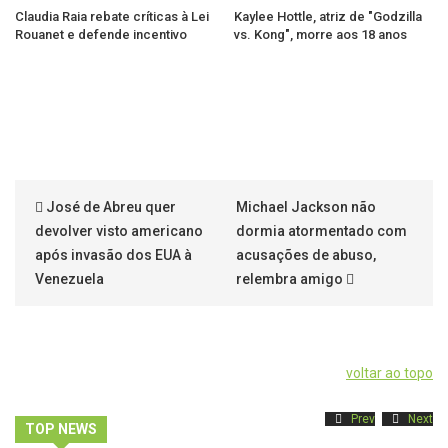
Claudia Raia rebate críticas à Lei
Kaylee Hottle, atriz de "Godzilla
Rouanet e defende incentivo
vs. Kong", morre aos 18 anos
José de Abreu quer
Michael Jackson não
devolver visto americano
dormia atormentado com
após invasão dos EUA à
acusações de abuso,
Venezuela
relembra amigo
voltar ao topo
Prev
Next
TOP NEWS