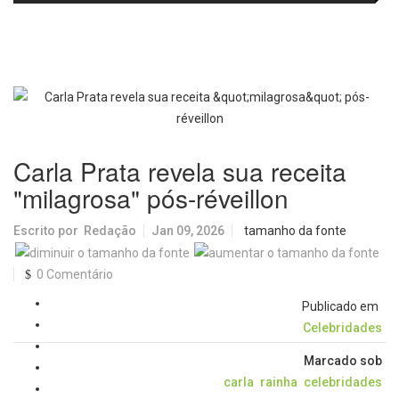
agosto
visitantes para apresentar cursos
e laboratórios do IFSC
Carla Prata revela sua receita
"milagrosa" pós-réveillon
Escrito por
Redação
Jan 09, 2026
tamanho da fonte
0 Comentário
Publicado em
Celebridades
Marcado sob
carla
rainha
celebridades