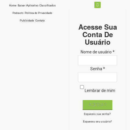
Home
Baixar Aplicativo
Classificados
Podcasts
Política de Privacidade
Publicidade
Contato
Acesse Sua
Conta De
Usuário
Nome de usuário *
Senha *
Lembrar de mim
Esqueceu sua senha?
Esqueceu seu usuário?