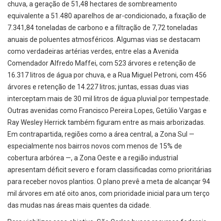
chuva, a geração de 51,48 hectares de sombreamento
equivalente a 51.480 aparelhos de ar-condicionado, a fixação de
7.341,84 toneladas de carbono e a filtração de 7,72 toneladas
anuais de poluentes atmosféricos. Algumas vias se destacam
como verdadeiras artérias verdes, entre elas a Avenida
Comendador Alfredo Maffei, com 523 árvores e retenção de
16.317 litros de água por chuva, e a Rua Miguel Petroni, com 456
árvores e retenção de 14.227 litros; juntas, essas duas vias
interceptam mais de 30 mil litros de água pluvial por tempestade.
Outras avenidas como Francisco Pereira Lopes, Getúlio Vargas e
Ray Wesley Herrick também figuram entre as mais arborizadas.
Em contrapartida, regiões como a área central, a Zona Sul —
especialmente nos bairros novos com menos de 15% de
cobertura arbórea —, a Zona Oeste e a região industrial
apresentam déficit severo e foram classificadas como prioritárias
para receber novos plantios. O plano prevê a meta de alcançar 94
mil árvores em até oito anos, com prioridade inicial para um terço
das mudas nas áreas mais quentes da cidade.