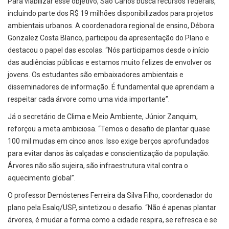
Para viabilizar esse objetivo, São Carlos busca recursos federais,
incluindo parte dos R$ 19 milhões disponibilizados para projetos
ambientais urbanos. A coordenadora regional de ensino, Débora
Gonzalez Costa Blanco, participou da apresentação do Plano e
destacou o papel das escolas. “Nós participamos desde o início
das audiências públicas e estamos muito felizes de envolver os
jovens. Os estudantes são embaixadores ambientais e
disseminadores de informação. É fundamental que aprendam a
respeitar cada árvore como uma vida importante”.
Já o secretário de Clima e Meio Ambiente, Júnior Zanquim,
reforçou a meta ambiciosa. “Temos o desafio de plantar quase
100 mil mudas em cinco anos. Isso exige berços aprofundados
para evitar danos às calçadas e conscientização da população.
Árvores não são sujeira, são infraestrutura vital contra o
aquecimento global”.
O professor Demóstenes Ferreira da Silva Filho, coordenador do
plano pela Esalq/USP, sintetizou o desafio. “Não é apenas plantar
árvores, é mudar a forma como a cidade respira, se refresca e se