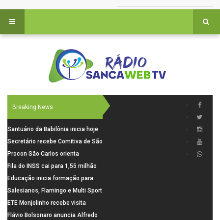
Breaking News
Santuário da Babilônia inicia hoje
(06), uma programação especial
Secretário recebe Comitiva de São
para os seus 160 anos de história.
Carlos para debater investimentos
Procon São Carlos orienta
em rodovias
consumidores sobre cuidados
Fila do INSS cai para 1,55 milhão
nas compras para o Dia dos Pais
em julho, com alta de 66,5% nos
Educação inicia formação para
pedidos negados em 2026
elaboração do novo Plano
Salesianos, Flamingo e Multi Sport
Municipal
vão representar São Carlos no
ETE Monjolinho recebe visita
campeonato Estadual
científica da FAPESP
Flávio Bolsonaro anuncia Alfredo