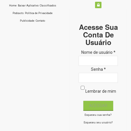
Home
Baixar Aplicativo
Classificados
Podcasts
Política de Privacidade
Publicidade
Contato
Acesse Sua
Conta De
Usuário
Nome de usuário *
Senha *
Lembrar de mim
Esqueceu sua senha?
Esqueceu seu usuário?