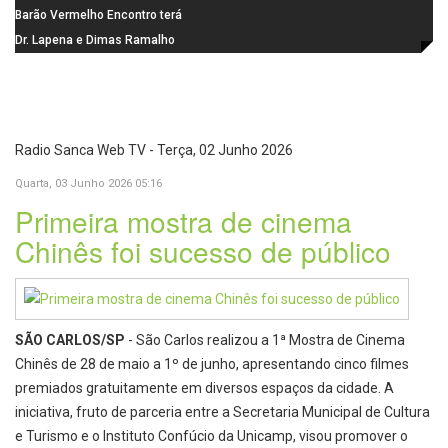
Gaspar, relator da comissão do
Barão Vermelho Encontro terá
INSS, como vice
data extra em Belo Horizonte
Dr. Lapena e Dimas Ramalho
fortalecem diálogo institucional
em prol do desenvolvimento de
Araraquara
Radio Sanca Web TV - Terça, 02 Junho 2026
Quarta, 03 Junho 2026 05:16
Primeira mostra de cinema
Chinês foi sucesso de público
SÃO CARLOS/SP
- São Carlos realizou a 1ª Mostra de Cinema
Chinês de 28 de maio a 1º de junho, apresentando cinco filmes
premiados gratuitamente em diversos espaços da cidade. A
iniciativa, fruto de parceria entre a Secretaria Municipal de Cultura
e Turismo e o Instituto Confúcio da Unicamp, visou promover o