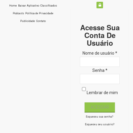
Home
Baixar Aplicativo
Classificados
Podcasts
Política de Privacidade
Publicidade
Contato
Acesse Sua
Conta De
Usuário
Nome de usuário *
Senha *
Lembrar de mim
Esqueceu sua senha?
Esqueceu seu usuário?