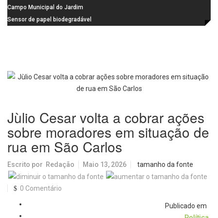
na Praça dos Advogados
instalação de ovitrampas para
Campo Municipal do Jardim
monitoramento de arboviroses
Cruzado recebe nova iluminação e
Sensor de papel biodegradável
passa a oferecer mais segurança
promete revolucionar o
e opções para atividades noturnas
monitoramento da poluição do ar
Jùlio Cesar volta a cobrar ações
sobre moradores em situação de
rua em São Carlos
Escrito por
Redação
Maio 13, 2026
tamanho da fonte
0 Comentário
Publicado em
Política