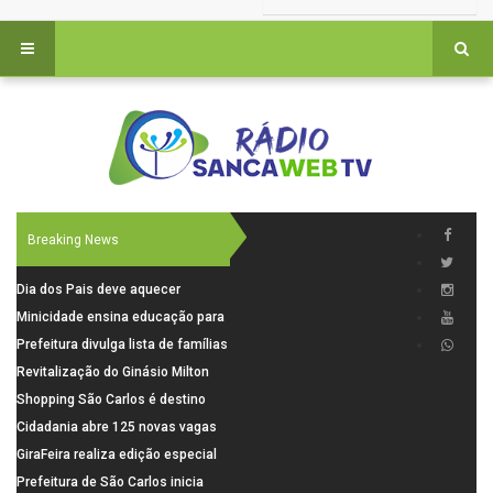
Breaking News
Dia dos Pais deve aquecer
comércio de São Carlos com
Minicidade ensina educação para
renda em alta e maior circulação
o trânsito a 264 crianças da rede
Prefeitura divulga lista de famílias
de consumidores
municipal
pré-selecionadas pela Caixa para
Revitalização do Ginásio Milton
o Residencial Santa Felícia
Olaio filho avança com obras de
Shopping São Carlos é destino
recuperação
para celebrar o Dia dos Pais com
Cidadania abre 125 novas vagas
presentes, gastronomia e lazer
para oficinas de convivência
GiraFeira realiza edição especial
de Dia dos Pais neste domingo (9)
Prefeitura de São Carlos inicia