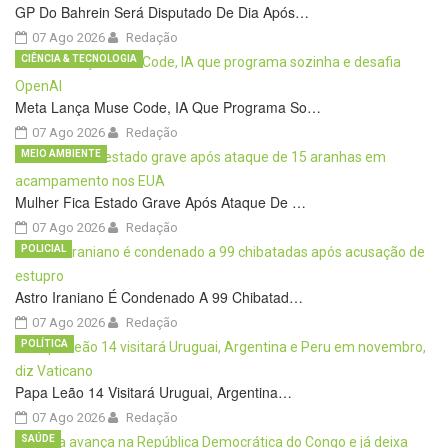
GP Do Bahrein Será Disputado De Dia Após…
07 Ago 2026
Redação
CIÊNCIA & TECNOLOGIA
Meta Lança Muse Code, IA Que Programa So…
07 Ago 2026
Redação
MEIO AMBIENTE
Mulher Fica Estado Grave Após Ataque De …
07 Ago 2026
Redação
POLICIAL
Astro Iraniano É Condenado A 99 Chibatad…
07 Ago 2026
Redação
POLÍTICA
Papa Leão 14 Visitará Uruguai, Argentina…
07 Ago 2026
Redação
SAÚDE