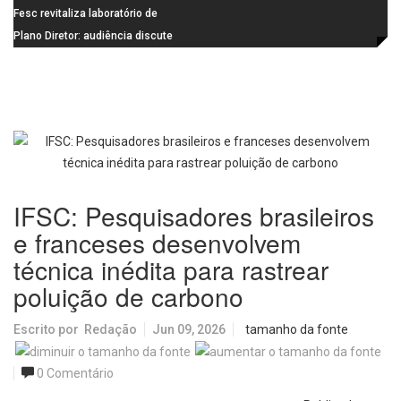
de última geração
Visconde da Cunha Bueno, em
Fesc revitaliza laboratório de
Santa Eudóxia, alcança nota 7,8
informática da Emeb Ulysses
Plano Diretor: audiência discute
no IDEB 2025 e celebra conquista
Picolo
mobilidade urbana e infraestrutura
histórica
IFSC: Pesquisadores brasileiros
e franceses desenvolvem
técnica inédita para rastrear
poluição de carbono
Escrito por
Redação
Jun 09, 2026
tamanho da fonte
0 Comentário