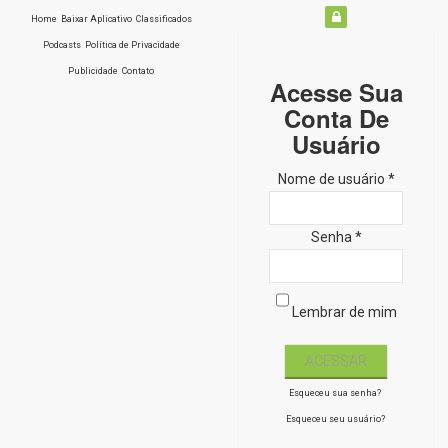
Home
Baixar Aplicativo
Classificados
Podcasts
Política de Privacidade
Publicidade
Contato
Acesse Sua
Conta De
Usuário
Nome de usuário *
Senha *
Lembrar de mim
Esqueceu sua senha?
Esqueceu seu usuário?