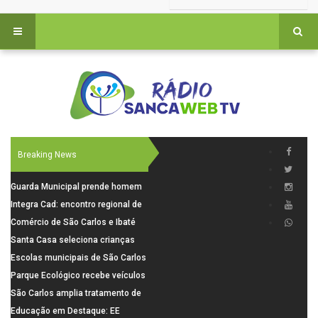
Breaking News
Guarda Municipal prende homem
por tentativa de furto em CEMEI
Integra Cad: encontro regional de
após cerco em São Carlos
segurança púbica será realizado
Comércio de São Carlos e Ibaté
dia 10 de agosto em São Carlos
terá horário especial para o dia
Santa Casa seleciona crianças
dos Pais
para pesquisa sobre dor de
Escolas municipais de São Carlos
crescimento
superam média Nacional do IDEB
Parque Ecológico recebe veículos
elétricos e moderniza rotina de
São Carlos amplia tratamento de
manejo dos animais
resíduos de saúde com autoclave
Educação em Destaque: EE