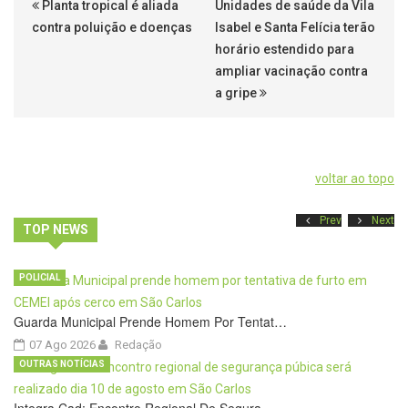
Planta tropical é aliada
Unidades de saúde da Vila
contra poluição e doenças
Isabel e Santa Felícia terão
horário estendido para
ampliar vacinação contra
a gripe
voltar ao topo
Prev
Next
TOP NEWS
POLICIAL
Guarda Municipal Prende Homem Por Tentat…
07 Ago 2026
Redação
OUTRAS NOTÍCIAS