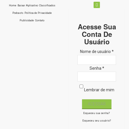
Home
Baixar Aplicativo
Classificados
Podcasts
Política de Privacidade
Publicidade
Contato
Acesse Sua
Conta De
Usuário
Nome de usuário *
Senha *
Lembrar de mim
Esqueceu sua senha?
Esqueceu seu usuário?