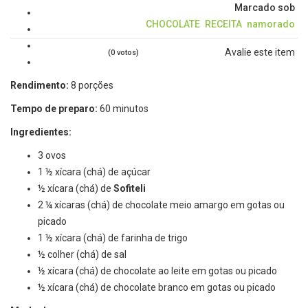
Marcado sob
CHOCOLATE
RECEITA
namorado
Avalie este item
(0 votos)
Rendimento:
8 porções
Tempo de preparo:
60 minutos
Ingredientes:
3 ovos
1 ½ xícara (chá) de açúcar
½ xícara (chá) de
Sofiteli
2 ¼ xícaras (chá) de chocolate meio amargo em gotas ou
picado
1 ½ xícara (chá) de farinha de trigo
½ colher (chá) de sal
½ xícara (chá) de chocolate ao leite em gotas ou picado
½ xícara (chá) de chocolate branco em gotas ou picado