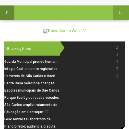
Breaking News
Guarda Municipal prende homem
por tentativa de furto em CEMEI
Integra Cad: encontro regional de
após cerco em São Carlos
segurança púbica será realizado
Comércio de São Carlos e Ibaté
dia 10 de agosto em São Carlos
terá horário especial para o dia
Santa Casa seleciona crianças
dos Pais
para pesquisa sobre dor de
Escolas municipais de São Carlos
crescimento
superam média Nacional do IDEB
Parque Ecológico recebe veículos
elétricos e moderniza rotina de
São Carlos amplia tratamento de
manejo dos animais
resíduos de saúde com autoclave
Educação em Destaque: EE
de última geração
Visconde da Cunha Bueno, em
Fesc revitaliza laboratório de
Santa Eudóxia, alcança nota 7,8
informática da Emeb Ulysses
Plano Diretor: audiência discute