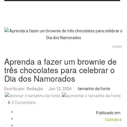
no IDEB 2025 e celebra conquista
Picolo
mobilidade urbana e infraestrutura
histórica
Sofiteli.
Aprenda a fazer um brownie de
três chocolates para celebrar o
Dia dos Namorados
Escrito por
Redação
Jun 12, 2026
tamanho da fonte
0 Comentário
Publicado em
Culinária