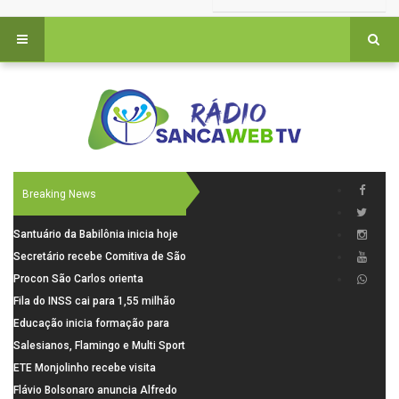
Breaking News
Santuário da Babilônia inicia hoje
(06), uma programação especial
Secretário recebe Comitiva de São
para os seus 160 anos de história.
Carlos para debater investimentos
Procon São Carlos orienta
em rodovias
consumidores sobre cuidados
Fila do INSS cai para 1,55 milhão
nas compras para o Dia dos Pais
em julho, com alta de 66,5% nos
Educação inicia formação para
pedidos negados em 2026
elaboração do novo Plano
Salesianos, Flamingo e Multi Sport
Municipal
vão representar São Carlos no
ETE Monjolinho recebe visita
campeonato Estadual
científica da FAPESP
Flávio Bolsonaro anuncia Alfredo