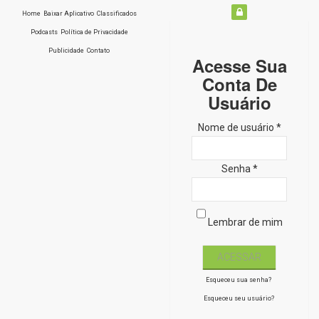
Home
Baixar Aplicativo
Classificados
Podcasts
Política de Privacidade
Publicidade
Contato
Acesse Sua
Conta De
Usuário
Nome de usuário *
Senha *
Lembrar de mim
Esqueceu sua senha?
Esqueceu seu usuário?