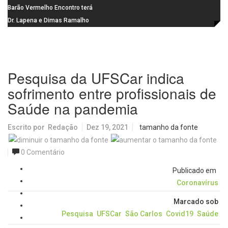
Gaspar, relator da comissão do
Barão Vermelho Encontro terá
INSS, como vice
data extra em Belo Horizonte
Dr. Lapena e Dimas Ramalho
fortalecem diálogo institucional
em prol do desenvolvimento de
Araraquara
Pesquisa da UFSCar indica
sofrimento entre profissionais de
Saúde na pandemia
Escrito por
Redação
Dez 19, 2021
tamanho da fonte
0 Comentário
Publicado em
Coronavírus
Marcado sob
Pesquisa
UFSCar
São Carlos
Covid19
Saúde