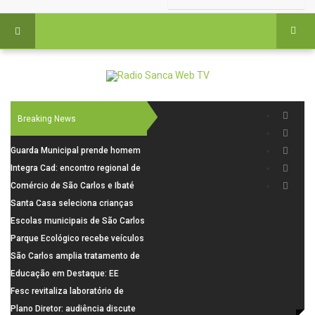
Breaking News
Guarda Municipal prende homem
por tentativa de furto em CEMEI
Integra Cad: encontro regional de
após cerco em São Carlos
segurança púbica será realizado
Comércio de São Carlos e Ibaté
dia 10 de agosto em São Carlos
terá horário especial para o dia
Santa Casa seleciona crianças
dos Pais
para pesquisa sobre dor de
Escolas municipais de São Carlos
crescimento
superam média Nacional do IDEB
Parque Ecológico recebe veículos
elétricos e moderniza rotina de
São Carlos amplia tratamento de
manejo dos animais
resíduos de saúde com autoclave
Educação em Destaque: EE
de última geração
Visconde da Cunha Bueno, em
Fesc revitaliza laboratório de
Santa Eudóxia, alcança nota 7,8
informática da Emeb Ulysses
Plano Diretor: audiência discute