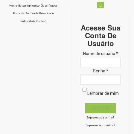
Home
Baixar Aplicativo
Classificados
Podcasts
Política de Privacidade
Publicidade
Contato
Acesse Sua
Conta De
Usuário
Nome de usuário *
Senha *
Lembrar de mim
Esqueceu sua senha?
Esqueceu seu usuário?