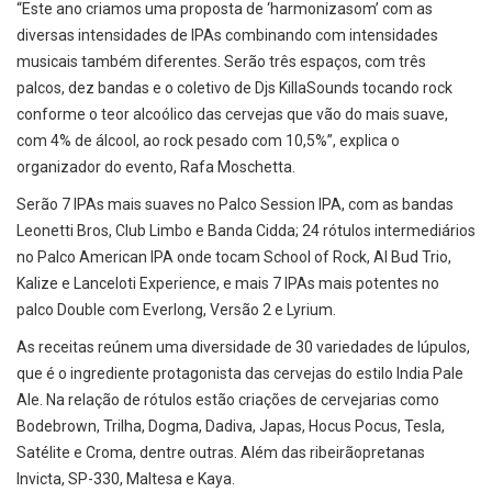
“Este ano criamos uma proposta de ‘harmonizasom’ com as
diversas intensidades de IPAs combinando com intensidades
musicais também diferentes. Serão três espaços, com três
palcos, dez bandas e o coletivo de Djs KillaSounds tocando rock
conforme o teor alcoólico das cervejas que vão do mais suave,
com 4% de álcool, ao rock pesado com 10,5%”, explica o
organizador do evento, Rafa Moschetta.
Serão 7 IPAs mais suaves no Palco Session IPA, com as bandas
Leonetti Bros, Club Limbo e Banda Cidda; 24 rótulos intermediários
no Palco American IPA onde tocam School of Rock, Al Bud Trio,
Kalize e Lanceloti Experience, e mais 7 IPAs mais potentes no
palco Double com Everlong, Versão 2 e Lyrium.
As receitas reúnem uma diversidade de 30 variedades de lúpulos,
que é o ingrediente protagonista das cervejas do estilo India Pale
Ale. Na relação de rótulos estão criações de cervejarias como
Bodebrown, Trilha, Dogma, Dadiva, Japas, Hocus Pocus, Tesla,
Satélite e Croma, dentre outras. Além das ribeirãopretanas
Invicta, SP-330, Maltesa e Kaya.