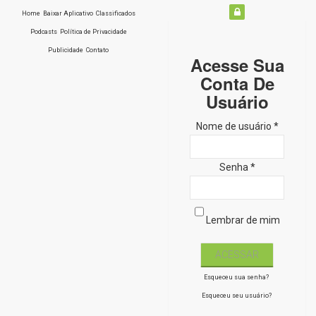
Home
Baixar Aplicativo
Classificados
Podcasts
Política de Privacidade
Publicidade
Contato
Acesse Sua
Conta De
Usuário
Nome de usuário *
Senha *
Lembrar de mim
Esqueceu sua senha?
Esqueceu seu usuário?