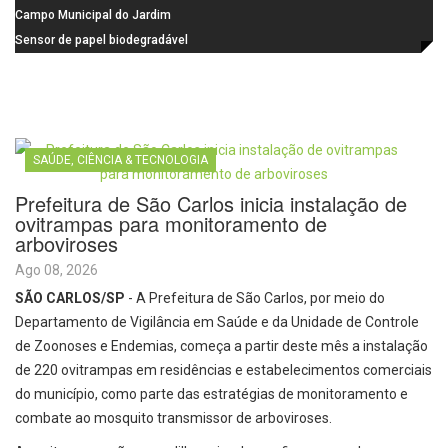
na Praça dos Advogados
instalação de ovitrampas para
Campo Municipal do Jardim
monitoramento de arboviroses
Cruzado recebe nova iluminação e
Sensor de papel biodegradável
passa a oferecer mais segurança
promete revolucionar o
e opções para atividades noturnas
monitoramento da poluição do ar
SAÚDE, CIÊNCIA & TECNOLOGIA
Prefeitura de São Carlos inicia instalação de
ovitrampas para monitoramento de
arboviroses
Ago 08, 2026
SÃO CARLOS/SP
- A Prefeitura de São Carlos, por meio do
Departamento de Vigilância em Saúde e da Unidade de Controle
de Zoonoses e Endemias, começa a partir deste mês a instalação
de 220 ovitrampas em residências e estabelecimentos comerciais
do município, como parte das estratégias de monitoramento e
combate ao mosquito transmissor de arboviroses.