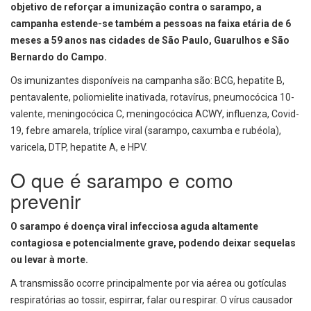
objetivo de reforçar a imunização contra o sarampo, a
campanha estende-se também a pessoas na faixa etária de 6
meses a 59 anos nas cidades de São Paulo, Guarulhos e São
Bernardo do Campo.
Os imunizantes disponíveis na campanha são: BCG, hepatite B,
pentavalente, poliomielite inativada, rotavírus, pneumocócica 10-
valente, meningocócica C, meningocócica ACWY, influenza, Covid-
19, febre amarela, tríplice viral (sarampo, caxumba e rubéola),
varicela, DTP, hepatite A, e HPV.
O que é sarampo e como
prevenir
O sarampo é doença viral infecciosa aguda altamente
contagiosa e potencialmente grave, podendo deixar sequelas
ou levar à morte.
A transmissão ocorre principalmente por via aérea ou gotículas
respiratórias ao tossir, espirrar, falar ou respirar. O vírus causador