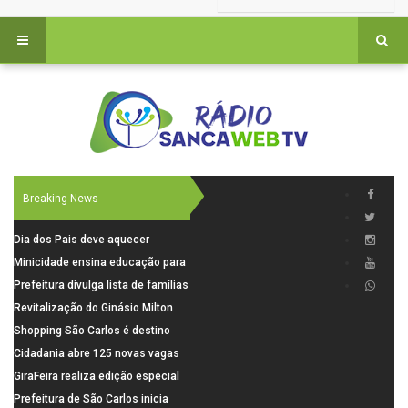
Breaking News
Dia dos Pais deve aquecer
comércio de São Carlos com
Minicidade ensina educação para
renda em alta e maior circulação
o trânsito a 264 crianças da rede
Prefeitura divulga lista de famílias
de consumidores
municipal
pré-selecionadas pela Caixa para
Revitalização do Ginásio Milton
o Residencial Santa Felícia
Olaio filho avança com obras de
Shopping São Carlos é destino
recuperação
para celebrar o Dia dos Pais com
Cidadania abre 125 novas vagas
presentes, gastronomia e lazer
para oficinas de convivência
GiraFeira realiza edição especial
de Dia dos Pais neste domingo (9)
Prefeitura de São Carlos inicia