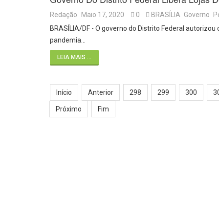
Redação
Maio 17, 2020
0
BRASÍLIA
Governo
Po
BRASÍLIA/DF - O governo do Distrito Federal autorizou
pandemia…
LEIA MAIS ...
Início
Anterior
298
299
300
3
Próximo
Fim