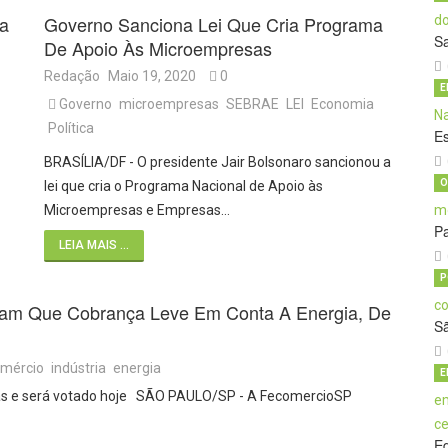
ca
Governo Sanciona Lei Que Cria Programa
S
De Apoio Às Microempresas
Redação
Maio 19, 2020
0
E
Governo
microempresas
SEBRAE
LEI
Economia
Política
E
BRASÍLIA/DF - O presidente Jair Bolsonaro sancionou a
O
lei que cria o Programa Nacional de Apoio às
Microempresas e Empresas…
Pa
LEIA MAIS ...
P
citam Que Cobrança Leve Em Conta A Energia, De
S
mércio
indústria
energia
E
as e será votado hoje SÃO PAULO/SP - A FecomercioSP
E