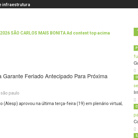
 infraestrutura
P
G
 Garante Feriado Antecipado Para Próxima
O
In
são paulo
(Alesp) aprovou na última terça-feira (19) em plenário virtual,
C
C
S