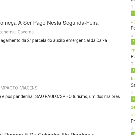
E
Começa A Ser Pago Nesta Segunda-Feira
Fe
conomia
Governo
pagamento da 2ª parcela do auxílio emergencial da Caixa
P
Pl
T
S
IMPACTO
VIAGENS
nte e pós pandemia SÃO PAULO/SP - O turismo, um dos maiores
A
Pr
s De Roupas E De Calçados Na Pandemia
I