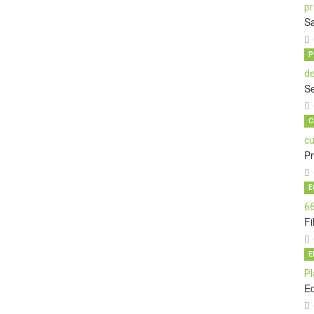
Sa
P
Se
C
P
E
Fi
E
E