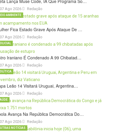
eta Lança Muse Code, IA Que Programa So…
07 Ago 2026
Redação
EIO AMBIENTE
ulher Fica Estado Grave Após Ataque De …
07 Ago 2026
Redação
OLICIAL
stro Iraniano É Condenado A 99 Chibatad…
07 Ago 2026
Redação
OLÍTICA
pa Leão 14 Visitará Uruguai, Argentina…
07 Ago 2026
Redação
AÚDE
bola Avança Na República Democrática Do…
07 Ago 2026
Redação
UTRAS NOTÍCIAS