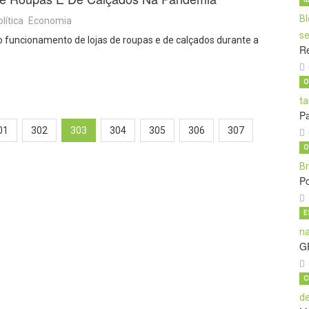
lítica
Economia
 o funcionamento de lojas de roupas e de calçados durante a
Re
O
Pa
01
302
303
304
305
306
307
O
Po
E
G
C