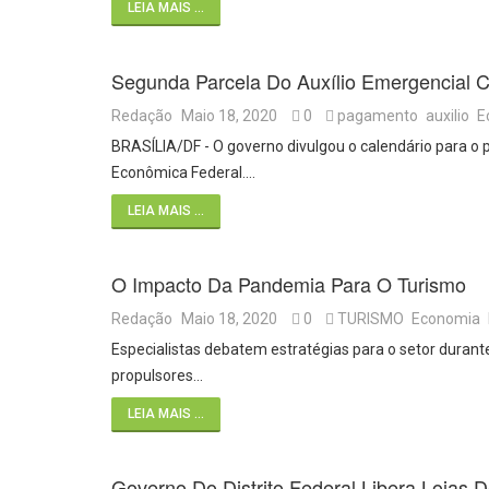
LEIA MAIS ...
Segunda Parcela Do Auxílio Emergencial 
Redação
Maio 18, 2020
0
pagamento
auxilio
E
BRASÍLIA/DF - O governo divulgou o calendário para o 
Econômica Federal.…
LEIA MAIS ...
O Impacto Da Pandemia Para O Turismo
Redação
Maio 18, 2020
0
TURISMO
Economia
Especialistas debatem estratégias para o setor dura
propulsores…
LEIA MAIS ...
Governo Do Distrito Federal Libera Loja