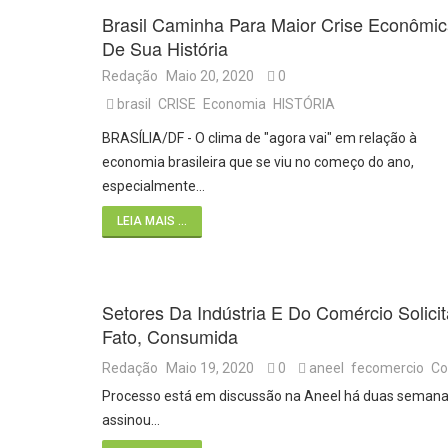
Brasil Caminha Para Maior Crise Econômi
De Sua História
Redação
Maio 20, 2020
0
brasil
CRISE
Economia
HISTÓRIA
BRASÍLIA/DF - O clima de "agora vai" em relação à
economia brasileira que se viu no começo do ano,
especialmente…
LEIA MAIS ...
Setores Da Indústria E Do Comércio Soli
Fato, Consumida
Redação
Maio 19, 2020
0
aneel
fecomercio
Co
Processo está em discussão na Aneel há duas seman
assinou…