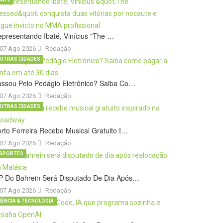
presentando Ibaté, Vinícius "The …
07 Ago 2026
Redação
UTRAS CIDADES
ssou Pelo Pedágio Eletrônico? Saiba Co…
07 Ago 2026
Redação
UTRAS CIDADES
rto Ferreira Recebe Musical Gratuito I…
07 Ago 2026
Redação
SPORTES
P Do Bahrein Será Disputado De Dia Após…
07 Ago 2026
Redação
IÊNCIA & TECNOLOGIA