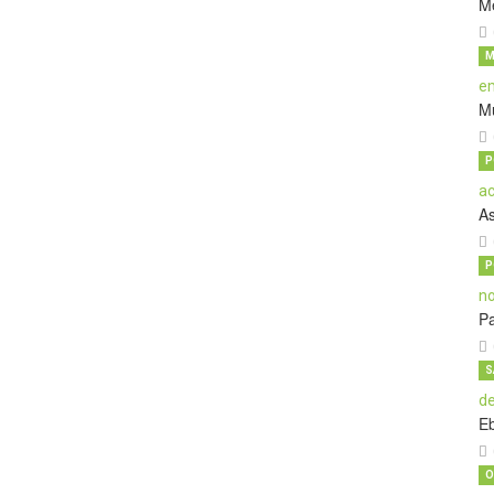
M
M
M
P
A
P
Pa
S
E
O